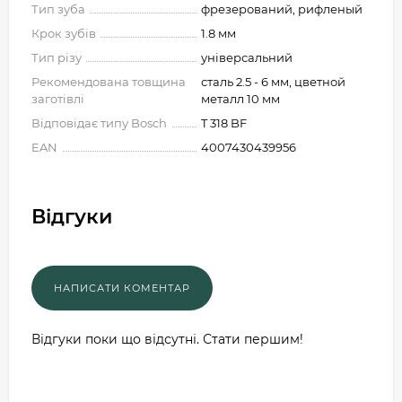
Тип зуба
фрезерований, рифленый
Крок зубів
1.8 мм
Тип різу
універсальний
Рекомендована товщина
сталь 2.5 - 6 мм, цветной
заготівлі
металл 10 мм
Відповідає типу Bosch
T 318 BF
EAN
4007430439956
Відгуки
Відгуки поки що відсутні. Стати першим!