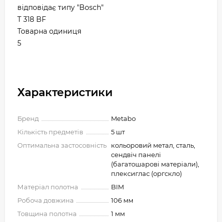
відповідає типу "Bosch"
T 318 BF
Товарна одиниця
5
Характеристики
Бренд
Metabo
Кількість предметів
5 шт
Оптимальна застосовність
кольоровий метал, сталь,
сендвіч панелі
(багатошарові матеріали),
плексиглас (оргскло)
Матеріал полотна
BIM
Робоча довжина
106 мм
Товщина полотна
1 мм