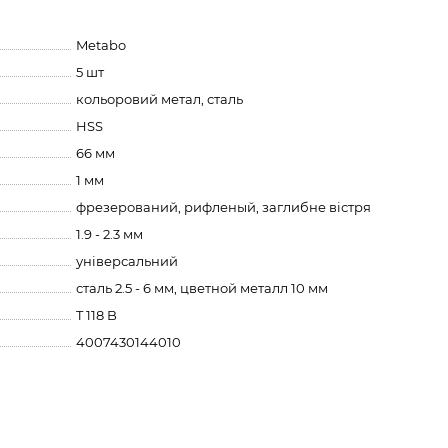
Metabo
5 шт
кольоровий метал, сталь
HSS
66 мм
1 мм
фрезерований, рифленый, заглибне вістря
1.9 - 2.3 мм
універсальний
сталь 2.5 - 6 мм, цветной металл 10 мм
T 118 B
4007430144010