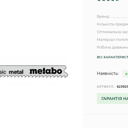
Бренд
Кількість предм
Оптимальна зас
Матеріал полот
Робоча довжин
ВСІ ХАРАКТЕРИС
Наявність:
В
АРТИКУЛ:
62392
ГАРАНТІЯ Н