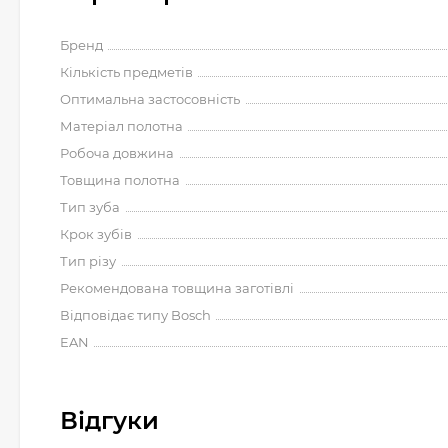
Бренд
Кількість предметів
Оптимальна застосовність
Матеріал полотна
Робоча довжина
Товщина полотна
Тип зуба
Крок зубів
Тип різу
Рекомендована товщина заготівлі
Відповідає типу Bosch
EAN
Відгуки