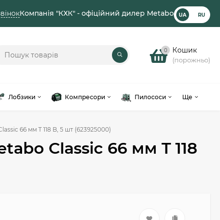
вінок
Компанія "КХК" - офіційний дилер Metabo
UA
RU
Кошик
0
(порожньо)
Лобзики
Компресори
Пилососи
Ще
ssic 66 мм T 118 B, 5 шт (623925000)
abo Classic 66 мм T 118