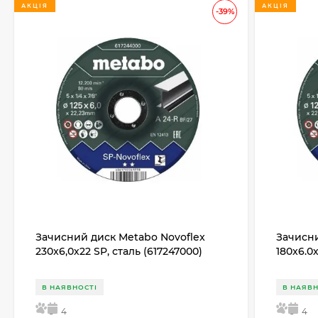
АКЦІЯ
АКЦІЯ
-39%
Зачисний диск Metabo Novoflex
Зачисни
230x6,0х22 SP, сталь (617247000)
180x6.0
В НАЯВНОСТІ
В НАЯВН
5
4
5
4