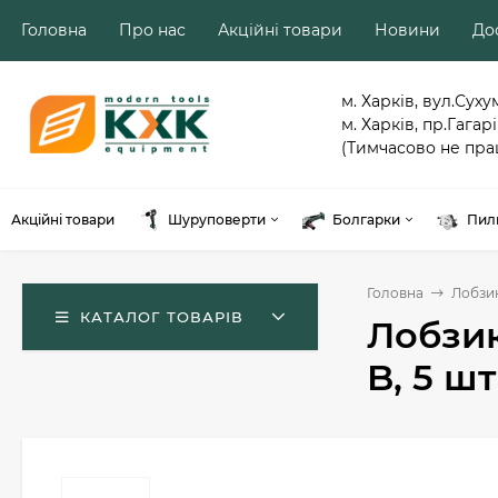
Головна
Про нас
Акційні товари
Новини
Дос
м. Харків, вул.Суху
м. Харків, пр.Гагарі
(Тимчасово не пра
Акційні товари
Шуруповерти
Болгарки
Пил
Головна
Лобзи
КАТАЛОГ ТОВАРІВ
Лобзик
B, 5 ш