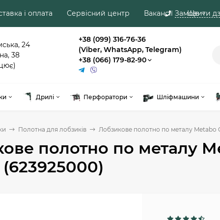
тавка і оплата
Сервісний центр
Вакансії
Замовити дз
Ще
+38 (099) 316-76-36
мська, 24
(Viber, WhatsApp, Telegram)
на, 38
+38 (066) 179-82-90
цює)
ки
Дрилі
Перфоратори
Шліфмашини
ки
Полотна для лобзиків
Лобзикове полотно по металу Metabo Cla
ове полотно по металу Met
т (623925000)