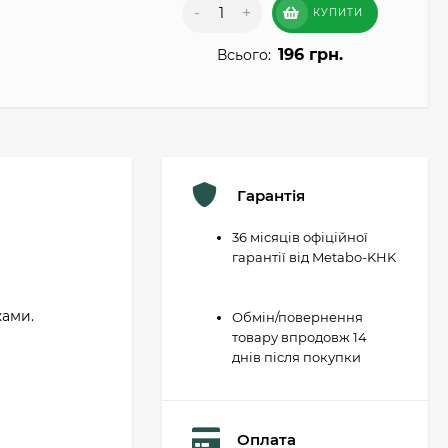
-
+
КУПИТИ
196 грн.
Всього:
Гарантія
36 місяців офіційної
гарантії від Metabo-KHK
ками.
Обмін/повернення
товару впродовж 14
днів після покупки
Оплата