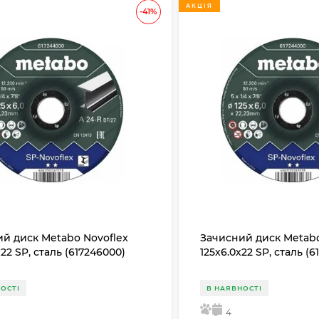
АКЦІЯ
-41%
й диск Metabo Novoflex
Зачисний диск Metabo
х22 SP, сталь (617246000)
125x6.0х22 SP, сталь (
ОСТІ
В НАЯВНОСТІ
5
4