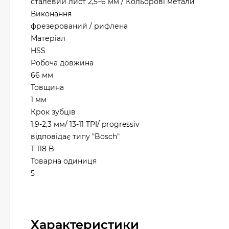
сталевий лист 2,5–6 мм / Кольорові метали
Виконання
фрезерований / рифлена
Матеріал
HSS
Робоча довжина
66 мм
Товщина
1 мм
Крок зубців
1,9-2,3 мм/ 13-11 TPI/ progressiv
відповідає типу "Bosch"
T 118 B
Товарна одиниця
5
Характеристики