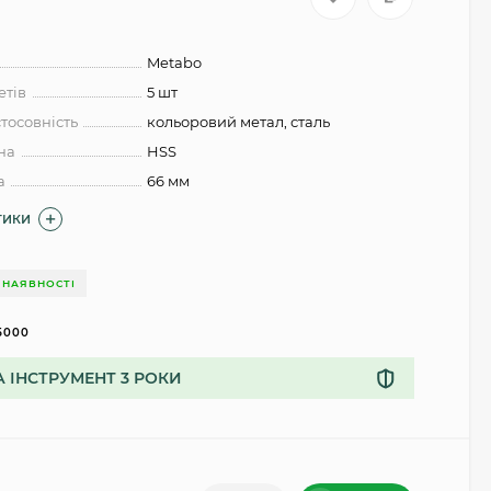
Metabo
етів
5 шт
тосовність
кольоровий метал, сталь
на
HSS
а
66 мм
ТИКИ
 НАЯВНОСТІ
5000
А ІНСТРУМЕНТ 3 РОКИ