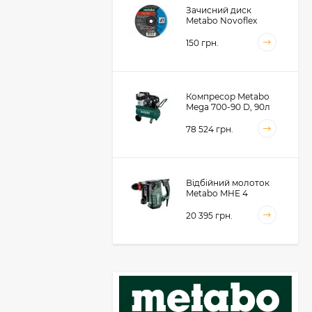
Зачисний диск
Metabo Novoflex
230x6.0х22, сталь
(616468000)
150 грн.
Компресор Metabo
Mega 700-90 D, 90л
(601542000)
78 524 грн.
Відбійний молоток
Metabo MHE 4
(600812500)
20 395 грн.
Акумуляторний
фрезер для обробки
металевих крайок
Metabo KFMVB 18 LTX
50 104 грн.
BL 4 RF, 18В, каркас