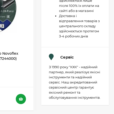
здійснюється лише
після 100% їх оплати на
сайті або в магазині
Доставка і
відправлення товарів з
центрального складу
здійснюється протягом
3-4 робочих днів
 Novoflex
Відрізний диск Metabo Novoflex
Сервіс
617244000)
230x3,0х22 SP, сталь (617241000)
З 1990 року "КХК" - надійний
В НАЯВНОСТІ
партнер, який реалізує якісні
інструменти та надійний
5
4
сервіс. Наш акредитований
сервісний центр гарантує
якісний ремонт та
116 грн.
обслуговування інструментів.
73 грн.