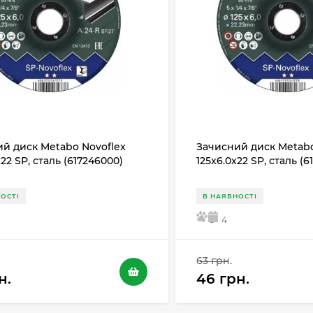
й диск Metabo Novoflex
Зачисний диск Metabo
х22 SP, сталь (617246000)
125x6.0х22 SP, сталь (
ОСТІ
В НАЯВНОСТІ
5
4
63 грн.
н.
46 грн.