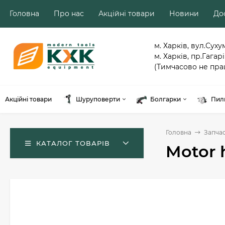
Головна
Про нас
Акційні товари
Новини
Дос
м. Харків, вул.Суху
м. Харків, пр.Гагарі
(Тимчасово не пра
Акційні товари
Шуруповерти
Болгарки
Пил
Головна
Запча
КАТАЛОГ ТОВАРІВ
Motor 