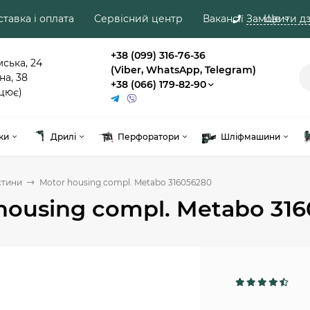
тавка і оплата
Сервісний центр
Вакансії
Замовити дз
Ще
+38 (099) 316-76-36
мська, 24
(Viber, WhatsApp, Telegram)
на, 38
+38 (066) 179-82-90
цює)
ки
Дрилі
Перфоратори
Шліфмашини
стини
Motor housing compl. Metabo 316056280
housing compl. Metabo 31