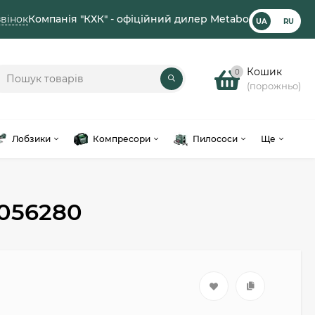
вінок
Компанія "КХК" - офіційний дилер Metabo
UA
RU
Кошик
0
(порожньо)
Лобзики
Компресори
Пилососи
Ще
6056280