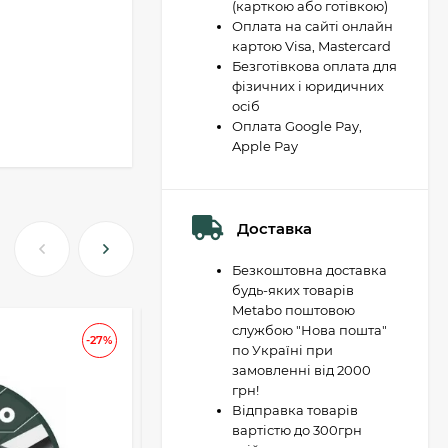
(карткою або готівкою)
Оплата на сайті онлайн
картою Visa, Mastercard
Безготівкова оплата для
фізичних і юридичних
осіб
Оплата Google Pay,
Apple Pay
Доставка
Безкоштовна доставка
будь-яких товарів
Metabo поштовою
службою "Нова пошта"
АКЦІЯ
-27%
-37
по Україні при
замовленні від 2000
грн!
Відправка товарів
вартістю до 300грн