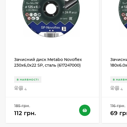
Зачисний диск Metabo Novoflex
Зачисни
230x6,0х22 SP, сталь (617247000)
180x6.0
В НАЯВНОСТІ
В НАЯВН
5
4
5
4
185 грн.
116 грн.
112 грн.
69 гр