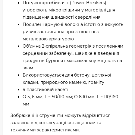
Потужні «розбивачі» (Power Breakers)
утворюють мікротріщини у матеріалі для
підвищення швидкості свердління
Посилені армуючі волокна істотно знижують
ризик застрягання при зіткненні з
металевою арматурою
Об’ємна 2-спіральна геометрія з посиленням
серцевини забезпечує швидке відведення
продуктів буріння і максимальну міцність на
злам
Використовується для бетону, цегляної
кладки, природного каменю, граніту
в пластиковій касеті
O 5, 6 мм, L = 50/110 мм; O 8,10 мм, L = 110/160
мм
Зображені інструменти можуть відрізнятися
залежно від конфігурації оснащенням та
технічними характеристиками.