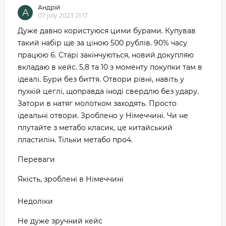
Андрій
А
07 july 2023 21:17
Дуже давно користуюся цими бурами. Купував
такий набір ще за ціною 500 рублів. 90% часу
працюю 6. Старі закінчуються, новий докупляю
вкладаю в кейс. 5,8 та 10 з моменту покупки там в
ідеалі. Бури без биття. Отвори рівні, навіть у
пухкій цеглі, щоправда іноді свердлю без удару.
Затори в натяг молотком заходять. Просто
ідеальні отвори. Зроблено у Німеччині. Чи не
плутайте з метабо класик, це китайський
пластилін. Тільки метабо про4.
Переваги
Якість, зроблені в Німеччині
Недоліки
Не дуже зручний кейс