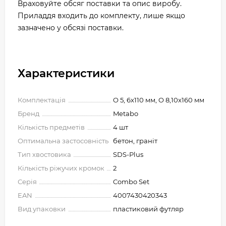
Враховуйте обсяг поставки та опис виробу.
Приладдя входить до комплекту, лише якщо
зазначено у обсязі поставки.
Характеристики
Комплектація
O 5, 6x110 мм, O 8,10x160 мм
Бренд
Metabo
Кількість предметів
4 шт
Оптимальна застосовність
бетон, граніт
Тип хвостовика
SDS-Plus
Кількість ріжучих кромок
2
Серія
Combo Set
EAN
4007430420343
Вид упаковки
пластиковий футляр