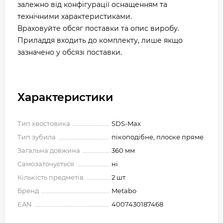
залежно від конфігурації оснащенням та
технічними характеристиками.
Враховуйте обсяг поставки та опис виробу.
Приладдя входить до комплекту, лише якщо
зазначено у обсязі поставки.
Характеристики
Тип хвостовика
SDS-Max
Тип зубила
пікоподібне, плоске пряме
Загальна довжина
360 мм
Самозаточується
ні
Кількість предметів
2 шт
Бренд
Metabo
EAN
4007430187468