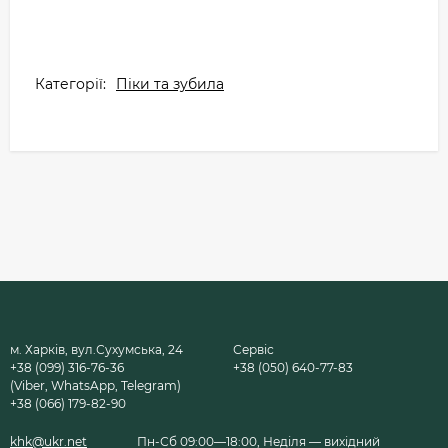
Категорії:
Піки та зубила
м. Харків, вул.Сухумська, 24
Сервіс
+38 (099) 316-76-36
+38 (050) 640-77-83
(Viber, WhatsApp, Telegram)
+38 (066) 179-82-90
khk@ukr.net
Пн-Сб 09:00—18:00, Неділя — вихідний