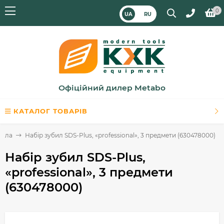
0
UA
RU
Офіційний дилер Metabo
КАТАЛОГ ТОВАРІВ
била
Набір зубил SDS-Plus, «professional», 3 предмети (630478000)
Набір зубил SDS-Plus,
«professional», 3 предмети
(630478000)