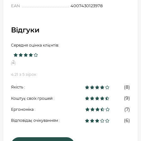
EAN
4007430123978
Відгуки
Середня оцінка клієнтів:
2
(
)
4.21 з 5 зірок
(8)
Якість :
(9)
Коштує своїх грошей :
(7)
Ергономіка :
(6)
Відповідає очікуванням :