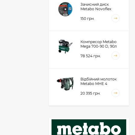
Зачисний диск
Metabo Novoflex
230x6.0х22, сталь
(616468000)
150 грн.
Компресор Metabo
Mega 700-90 D, 90л
(601542000)
78 524 грн.
Відбійний молоток
Metabo MHE 4
(600812500)
20 395 грн.
Акумуляторний
фрезер для обробки
металевих крайок
Metabo KFMVB 18 LTX
50 104 грн.
BL 4 RF, 18В, каркас