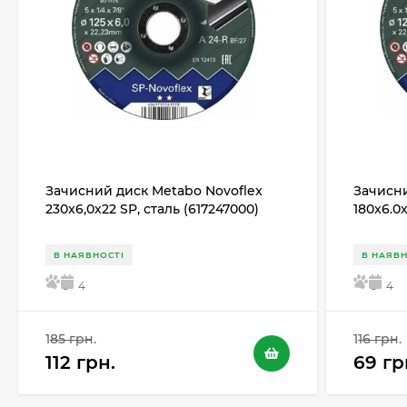
Зачисний диск Metabo Novoflex
Зачисни
230x6,0х22 SP, сталь (617247000)
180x6.0
В НАЯВНОСТІ
В НАЯВН
5
4
5
4
185 грн.
116 грн.
112 грн.
69 гр