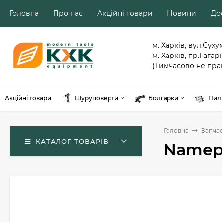
Головна
Про нас
Акційні товари
Новини
Дос
м. Харків, вул.Суху
м. Харків, пр.Гагарі
(Тимчасово не пра
Акційні товари
Шуруповерти
Болгарки
Пил
Головна
Запча
КАТАЛОГ ТОВАРІВ
Namepl