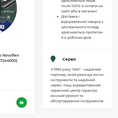
здійснюється лише
після 100% їх оплати на
сайті або в магазині
Доставка і
відправлення товарів з
центрального складу
здійснюється протягом
3-4 робочих днів
 Novoflex
Відрізний диск Metabo Novoflex
Сервіс
617244000)
230x3,0х22 SP, сталь (617241000)
З 1990 року "КХК" - надійний
В НАЯВНОСТІ
партнер, який реалізує якісні
інструменти та надійний
5
4
сервіс. Наш акредитований
сервісний центр гарантує
якісний ремонт та
116 грн.
обслуговування інструментів.
73 грн.