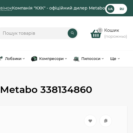
вінок
Компанія "КХК" - офіційний дилер Metabo
UA
RU
Кошик
0
(порожньо)
Лобзики
Компресори
Пилососи
Ще
4 Metabo 338134860