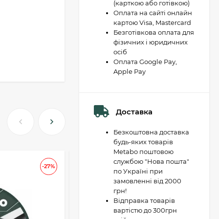
(карткою або готівкою)
Оплата на сайті онлайн
картою Visa, Mastercard
Безготівкова оплата для
фізичних і юридичних
осіб
Оплата Google Pay,
Apple Pay
Доставка
Безкоштовна доставка
будь-яких товарів
Metabo поштовою
службою "Нова пошта"
АКЦІЯ
-27%
-37
по Україні при
замовленні від 2000
грн!
Відправка товарів
вартістю до 300грн