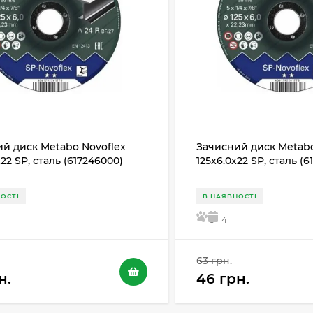
й диск Metabo Novoflex
Зачисний диск Metabo
х22 SP, сталь (617246000)
125x6.0х22 SP, сталь (
ОСТІ
В НАЯВНОСТІ
5
4
63 грн.
н.
46 грн.