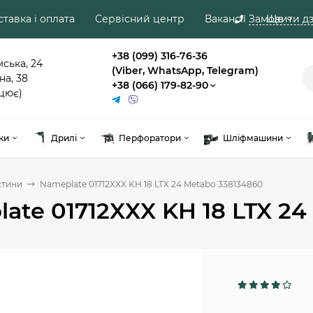
тавка і оплата
Сервісний центр
Вакансії
Замовити дз
Ще
+38 (099) 316-76-36
мська, 24
(Viber, WhatsApp, Telegram)
на, 38
+38 (066) 179-82-90
цює)
ки
Дрилі
Перфоратори
Шліфмашини
стини
Nameplate 01712XXX KH 18 LTX 24 Metabo 338134860
ate 01712XXX KH 18 LTX 2