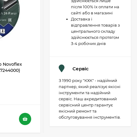
здійснюється лише
після 100% їх оплати на
сайті або в магазині
Доставка і
відправлення товарів з
центрального складу
здійснюється протягом
3-4 робочих днів
 Novoflex
Відрізний диск Metabo Novoflex
Сервіс
617244000)
230x3,0х22 SP, сталь (617241000)
З 1990 року "КХК" - надійний
В НАЯВНОСТІ
партнер, який реалізує якісні
інструменти та надійний
5
4
сервіс. Наш акредитований
сервісний центр гарантує
якісний ремонт та
116 грн.
обслуговування інструментів.
73 грн.