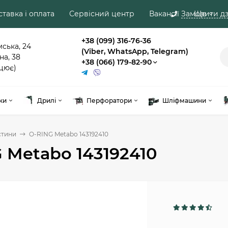
тавка і оплата
Сервісний центр
Вакансії
Замовити дз
Ще
+38 (099) 316-76-36
мська, 24
(Viber, WhatsApp, Telegram)
на, 38
+38 (066) 179-82-90
цює)
ки
Дрилі
Перфоратори
Шліфмашини
стини
O-RING Metabo 143192410
 Metabo 143192410