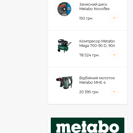
Зачисний диск
Metabo Novoflex
230x6.0х22, сталь
(616468000)
150 грн.
Компресор Metabo
Mega 700-90 D, 90л
(601542000)
78 524 грн.
Відбійний молоток
Metabo MHE 4
(600812500)
20 395 грн.
Акумуляторний
фрезер для обробки
металевих крайок
Metabo KFMVB 18 LTX
50 104 грн.
BL 4 RF, 18В, каркас