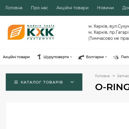
Головна
Про нас
Акційні товари
Новини
Дос
м. Харків, вул.Суху
м. Харків, пр.Гагарі
(Тимчасово не пра
Акційні товари
Шуруповерти
Болгарки
Пил
Головна
Запча
КАТАЛОГ ТОВАРІВ
O-RING