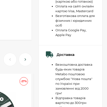
(карткою або готівкою)
Оплата на сайті онлайн
картою Visa, Mastercard
Безготівкова оплата для
фізичних і юридичних
осіб
Оплата Google Pay,
Apple Pay
Доставка
Безкоштовна доставка
будь-яких товарів
Metabo поштовою
службою "Нова пошта"
АКЦІЯ
-27%
-37
по Україні при
замовленні від 2000
грн!
Відправка товарів
вартістю до 300грн