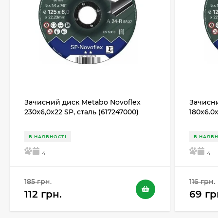
Зачисний диск Metabo Novoflex
Зачисни
230x6,0х22 SP, сталь (617247000)
180x6.0
В НАЯВНОСТІ
В НАЯВН
5
4
5
4
185 грн.
116 грн.
112 грн.
69 гр