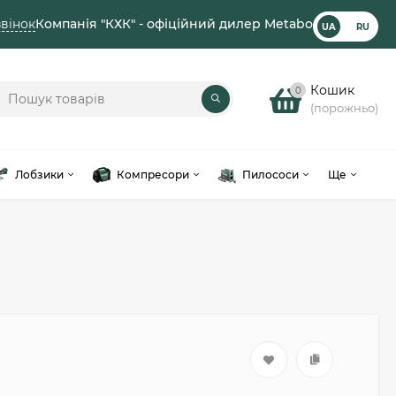
вінок
Компанія "КХК" - офіційний дилер Metabo
UA
RU
Кошик
0
(порожньо)
Лобзики
Компресори
Пилососи
Ще