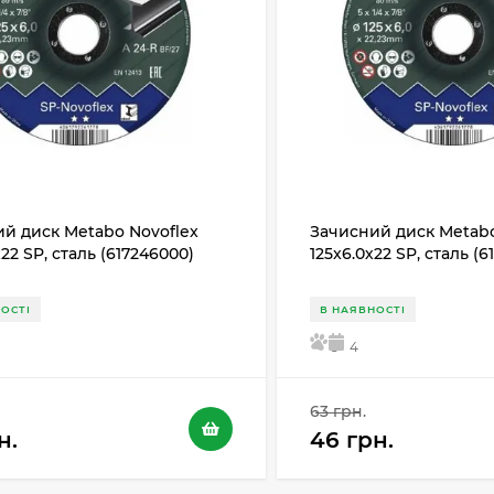
й диск Metabo Novoflex
Зачисний диск Metabo
х22 SP, сталь (617246000)
125x6.0х22 SP, сталь (
ОСТІ
В НАЯВНОСТІ
5
4
63 грн.
н.
46 грн.