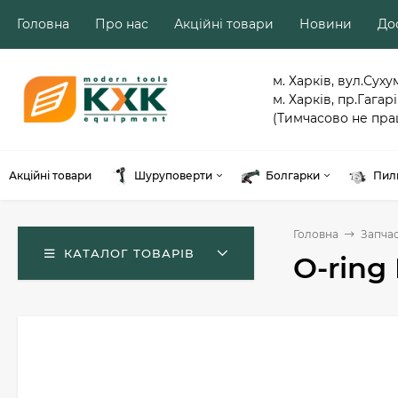
Головна
Про нас
Акційні товари
Новини
Дос
м. Харків, вул.Суху
м. Харків, пр.Гагарі
(Тимчасово не пра
Акційні товари
Шуруповерти
Болгарки
Пил
Головна
Запча
КАТАЛОГ ТОВАРІВ
O-ring