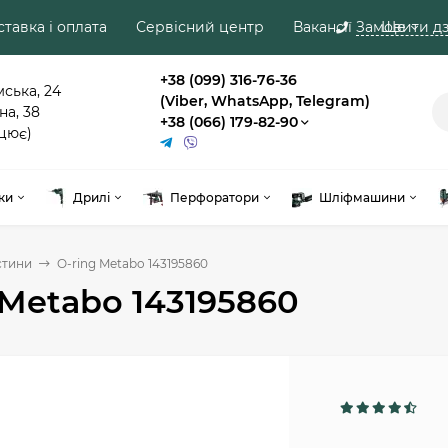
тавка і оплата
Сервісний центр
Вакансії
Замовити дз
Ще
+38 (099) 316-76-36
мська, 24
(Viber, WhatsApp, Telegram)
на, 38
+38 (066) 179-82-90
цює)
ки
Дрилі
Перфоратори
Шліфмашини
стини
O-ring Metabo 143195860
 Metabo 143195860