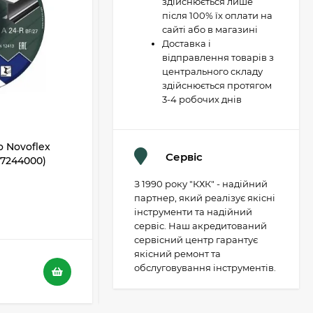
здійснюється лише
після 100% їх оплати на
сайті або в магазині
Доставка і
відправлення товарів з
центрального складу
здійснюється протягом
3-4 робочих днів
 Novoflex
Відрізний диск Metabo Novoflex
Сервіс
617244000)
230x3,0х22 SP, сталь (617241000)
З 1990 року "КХК" - надійний
В НАЯВНОСТІ
партнер, який реалізує якісні
інструменти та надійний
5
4
сервіс. Наш акредитований
сервісний центр гарантує
якісний ремонт та
116 грн.
обслуговування інструментів.
73 грн.