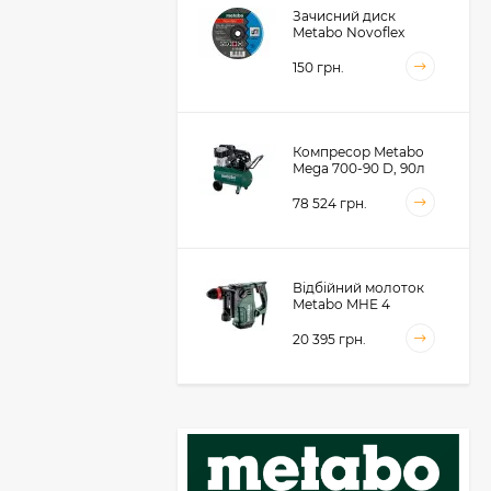
Зачисний диск
Metabo Novoflex
230x6.0х22, сталь
(616468000)
150 грн.
Компресор Metabo
Mega 700-90 D, 90л
(601542000)
78 524 грн.
Відбійний молоток
Metabo MHE 4
(600812500)
20 395 грн.
Акумуляторний
фрезер для обробки
металевих крайок
Metabo KFMVB 18 LTX
50 104 грн.
BL 4 RF, 18В, каркас