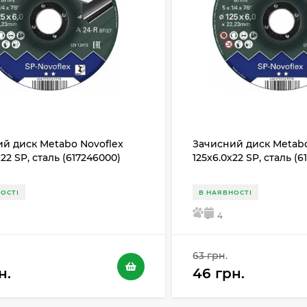
й диск Metabo Novoflex
Зачисний диск Metabo
х22 SP, сталь (617246000)
125x6.0х22 SP, сталь (
ОСТІ
В НАЯВНОСТІ
5
4
63 грн.
н.
46 грн.