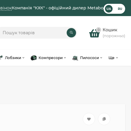
вінок
Компанія "КХК" - офіційний дилер Metabo
UA
RU
Кошик
0
(порожньо)
Лобзики
Компресори
Пилососи
Ще