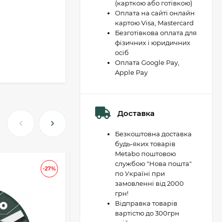
(карткою або готівкою)
Оплата на сайті онлайн
картою Visa, Mastercard
Безготівкова оплата для
фізичних і юридичних
осіб
Оплата Google Pay,
Apple Pay
Доставка
Безкоштовна доставка
будь-яких товарів
Metabo поштовою
службою "Нова пошта"
АКЦІЯ
-27%
-37
по Україні при
замовленні від 2000
грн!
Відправка товарів
вартістю до 300грн