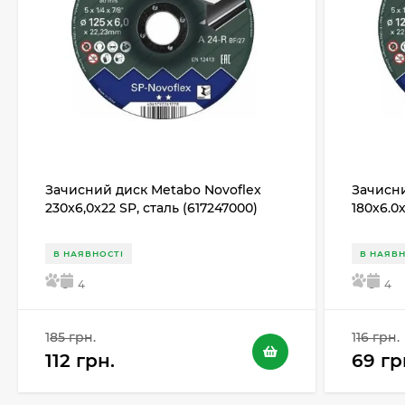
Зачисний диск Metabo Novoflex
Зачисни
230x6,0х22 SP, сталь (617247000)
180x6.0
В НАЯВНОСТІ
В НАЯВН
5
4
5
4
185 грн.
116 грн.
112 грн.
69 гр