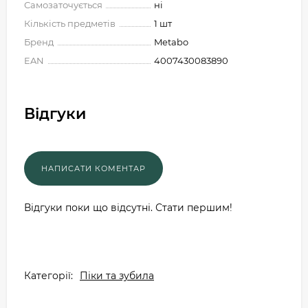
Самозаточується
ні
Кількість предметів
1 шт
Бренд
Metabo
EAN
4007430083890
Відгуки
Відгуки поки що відсутні. Стати першим!
Категорії:
Піки та зубила