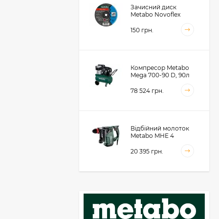
Зачисний диск
Metabo Novoflex
230x6.0х22, сталь
(616468000)
150 грн.
Компресор Metabo
Mega 700-90 D, 90л
(601542000)
78 524 грн.
Відбійний молоток
Metabo MHE 4
(600812500)
20 395 грн.
Акумуляторний
фрезер для обробки
металевих крайок
Metabo KFMVB 18 LTX
50 104 грн.
BL 4 RF, 18В, каркас