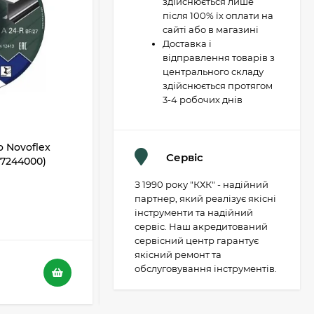
здійснюється лише
після 100% їх оплати на
сайті або в магазині
Доставка і
відправлення товарів з
центрального складу
здійснюється протягом
3-4 робочих днів
 Novoflex
Відрізний диск Metabo Novoflex
Сервіс
617244000)
230x3,0х22 SP, сталь (617241000)
З 1990 року "КХК" - надійний
В НАЯВНОСТІ
партнер, який реалізує якісні
інструменти та надійний
5
4
сервіс. Наш акредитований
сервісний центр гарантує
якісний ремонт та
116 грн.
обслуговування інструментів.
73 грн.