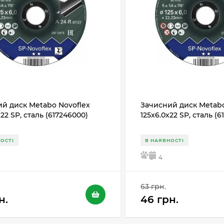
й диск Metabo Novoflex
Зачисний диск Metabo
х22 SP, сталь (617246000)
125x6.0х22 SP, сталь (
ОСТІ
В НАЯВНОСТІ
5
4
63 грн.
н.
46 грн.