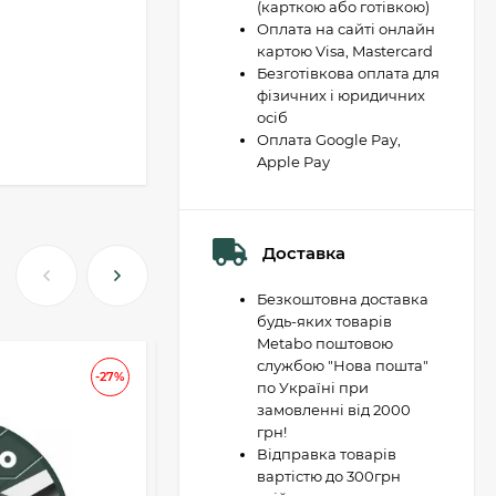
(карткою або готівкою)
Оплата на сайті онлайн
картою Visa, Mastercard
Безготівкова оплата для
фізичних і юридичних
осіб
Оплата Google Pay,
Apple Pay
Доставка
Безкоштовна доставка
будь-яких товарів
Metabo поштовою
службою "Нова пошта"
АКЦІЯ
-27%
-37
по Україні при
замовленні від 2000
грн!
Відправка товарів
вартістю до 300грн