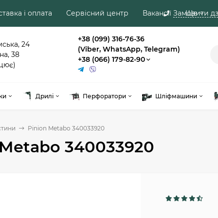
тавка і оплата
Сервісний центр
Вакансії
Замовити дз
Ще
+38 (099) 316-76-36
мська, 24
(Viber, WhatsApp, Telegram)
на, 38
+38 (066) 179-82-90
цює)
ки
Дрилі
Перфоратори
Шліфмашини
стини
Pinion Metabo 340033920
 Metabo 340033920