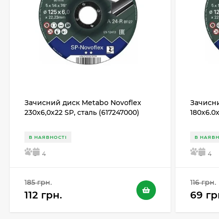
Зачисний диск Metabo Novoflex
Зачисни
230x6,0х22 SP, сталь (617247000)
180x6.0
В НАЯВНОСТІ
В НАЯВН
5
4
5
4
185 грн.
116 грн.
112 грн.
69 гр