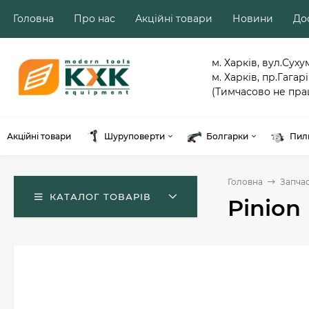
Головна
Про нас
Акційні товари
Новини
Дос
м. Харків, вул.Суху
м. Харків, пр.Гагарі
(Тимчасово не пра
Акційні товари
Шуруповерти
Болгарки
Пил
Головна
Запча
КАТАЛОГ ТОВАРІВ
Pinion