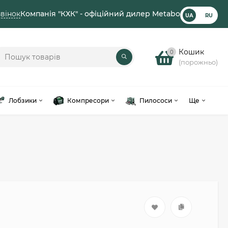
вінок
Компанія "КХК" - офіційний дилер Metabo
UA
RU
Кошик
0
(порожньо)
Лобзики
Компресори
Пилососи
Ще