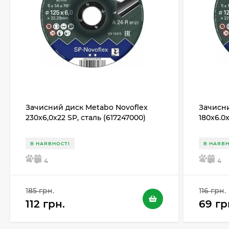
Зачисний диск Metabo Novoflex
Зачисни
230x6,0х22 SP, сталь (617247000)
180x6.0
В НАЯВНОСТІ
В НАЯВН
5
4
5
4
185 грн.
116 грн.
112 грн.
69 гр