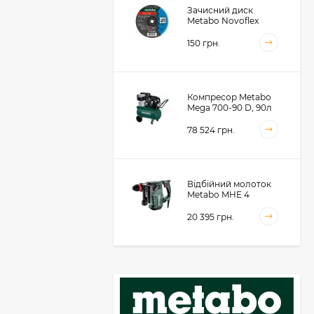
Зачисний диск
Metabo Novoflex
230x6.0х22, сталь
(616468000)
150 грн.
Компресор Metabo
Mega 700-90 D, 90л
(601542000)
78 524 грн.
Відбійний молоток
Metabo MHE 4
(600812500)
20 395 грн.
Акумуляторний
фрезер для обробки
металевих крайок
Metabo KFMVB 18 LTX
50 104 грн.
BL 4 RF, 18В, каркас