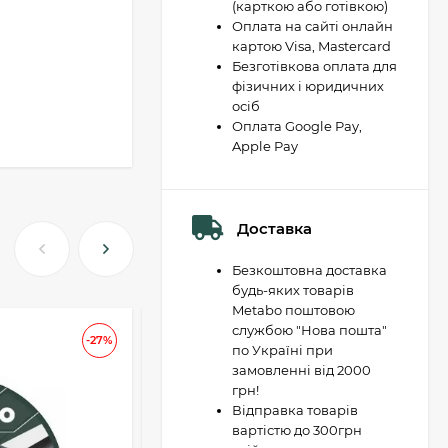
(карткою або готівкою)
Оплата на сайті онлайн
картою Visa, Mastercard
Безготівкова оплата для
фізичних і юридичних
осіб
Оплата Google Pay,
Apple Pay
Доставка
Безкоштовна доставка
будь-яких товарів
Metabo поштовою
службою "Нова пошта"
АКЦІЯ
-27%
-37
по Україні при
замовленні від 2000
грн!
Відправка товарів
вартістю до 300грн