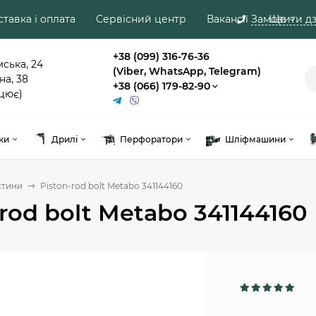
тавка і оплата
Сервісний центр
Вакансії
Замовити дз
Ще
+38 (099) 316-76-36
мська, 24
(Viber, WhatsApp, Telegram)
на, 38
+38 (066) 179-82-90
цює)
ки
Дрилі
Перфоратори
Шліфмашини
стини
Piston-rod bolt Metabo 341144160
-rod bolt Metabo 341144160