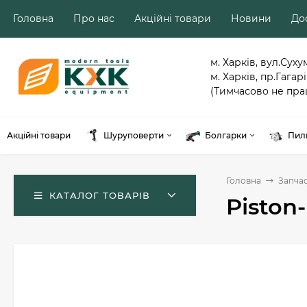
Головна
Про нас
Акційні товари
Новини
Дос
м. Харків, вул.Суху
м. Харків, пр.Гагарі
(Тимчасово не пра
Акційні товари
Шуруповерти
Болгарки
Пил
Головна
Запча
КАТАЛОГ ТОВАРІВ
Piston