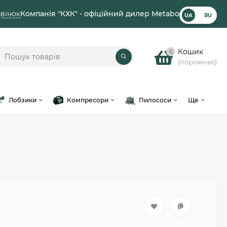
вінок
Компанія "КХК" - офіційний дилер Metabo
UA
RU
Кошик
0
(порожньо)
Лобзики
Компресори
Пилососи
Ще