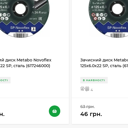
й диск Metabo Novoflex
Зачисний диск Metabo
х22 SP, сталь (617246000)
125x6.0х22 SP, сталь (
ОСТІ
В НАЯВНОСТІ
5
4
63 грн.
н.
46 грн.