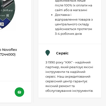
здійснюється лише
після 100% їх оплати на
сайті або в магазині
Доставка і
відправлення товарів з
центрального складу
здійснюється протягом
3-4 робочих днів
 Novoflex
Відрізний диск Metabo Novoflex
Сервіс
617244000)
230x3,0х22 SP, сталь (617241000)
З 1990 року "КХК" - надійний
В НАЯВНОСТІ
партнер, який реалізує якісні
інструменти та надійний
5
4
сервіс. Наш акредитований
сервісний центр гарантує
якісний ремонт та
116 грн.
обслуговування інструментів.
73 грн.