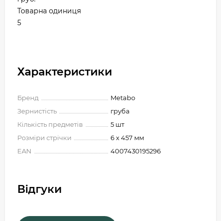
Товарна одиниця
5
Характеристики
Бренд
Metabo
Зернистість
груба
Кількість предметів
5 шт
Розміри стрічки
6 x 457 мм
EAN
4007430195296
Відгуки