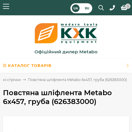
0
UA
RU
Офіційний дилер Metabo
КАТАЛОГ ТОВАРІВ
яні стрічки
Повстяна шліфлента Metabo 6х457, груба (626383000)
Повстяна шліфлента Metabo
6х457, груба (626383000)