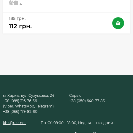
5
4
185 грн.
112 грн.
м. Харків, вул.Сухумська, 24
Сервіс
+38 (099) 316-76-36
+38 (050) 640-77-83
(Viber, WhatsApp, Telegram)
+38 (066) 179-82-90
khk@ukr.net
Пн-Сб 09:00—18:00, Неділя — вихідний