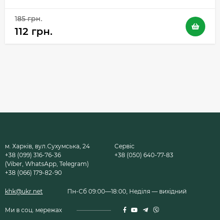
185 грн.
112 грн.
м. Харків, вул.Сухумська, 24
Сервіс
+38 (099) 316-76-36
+38 (050) 640-77-83
(Viber, WhatsApp, Telegram)
+38 (066) 179-82-90
khk@ukr.net
Пн-Сб 09:00—18:00, Неділя — вихідний
Ми в соц. мережах