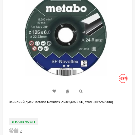
-39%
Зачисний диск Metabo Novoflex 230x6,0х22 SP, сталь (617247000)
В НАЯВНОСТІ
5
4