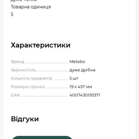
Товарна одиниця
5
Характеристики
Бренд
Metabo
Зернистість
дуже дрібна
Кількість предметів
5 шт
Розміри стрічки
19 x 457 мм
EAN
4007430195371
Відгуки