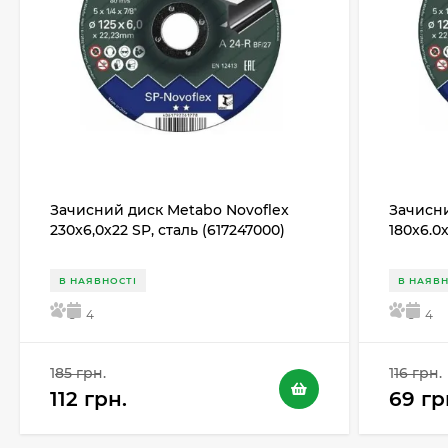
Зачисний диск Metabo Novoflex
Зачисни
230x6,0х22 SP, сталь (617247000)
180x6.0
В НАЯВНОСТІ
В НАЯВН
5
4
5
4
185 грн.
116 грн.
112 грн.
69 гр