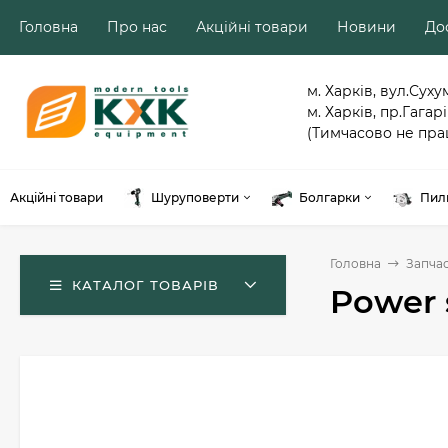
Головна
Про нас
Акційні товари
Новини
Дос
м. Харків, вул.Суху
м. Харків, пр.Гагарі
(Тимчасово не пра
Акційні товари
Шуруповерти
Болгарки
Пил
Головна
Запча
КАТАЛОГ ТОВАРІВ
Power 