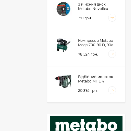
Зачисний диск
Metabo Novoflex
230x6.0х22, сталь
(616468000)
150 грн.
Компресор Metabo
Mega 700-90 D, 90л
(601542000)
78 524 грн.
Відбійний молоток
Metabo MHE 4
(600812500)
20 395 грн.
Акумуляторний
фрезер для обробки
металевих крайок
Metabo KFMVB 18 LTX
50 104 грн.
BL 4 RF, 18В, каркас