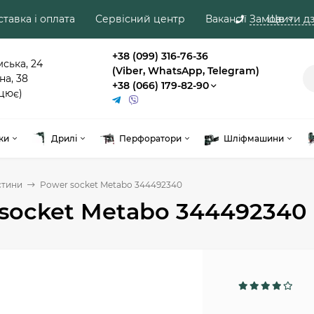
тавка і оплата
Сервісний центр
Вакансії
Замовити дз
Ще
+38 (099) 316-76-36
мська, 24
(Viber, WhatsApp, Telegram)
на, 38
+38 (066) 179-82-90
цює)
ки
Дрилі
Перфоратори
Шліфмашини
стини
Power socket Metabo 344492340
socket Metabo 344492340