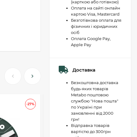
(карткою або готівкою)
Оплата на сайті онлайн
картою Visa, Mastercard
Безготівкова оплата для
фізичних і юридичних
осіб
Оплата Google Pay,
Apple Pay
Доставка
Безкоштовна доставка
будь-яких товарів
Metabo поштовою
службою "Нова пошта"
АКЦІЯ
-27%
-37
по Україні при
замовленні від 2000
грн!
Відправка товарів
вартістю до 300грн