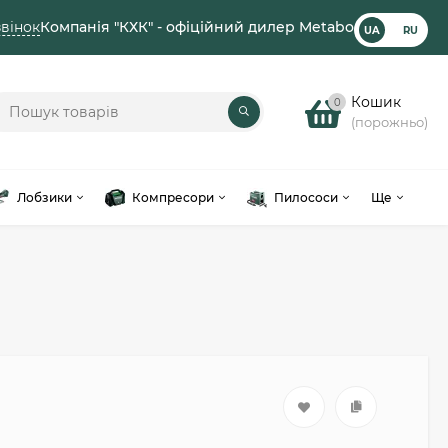
вінок
Компанія "КХК" - офіційний дилер Metabo
UA
RU
Кошик
0
(порожньо)
Лобзики
Компресори
Пилососи
Ще