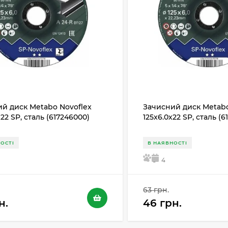
й диск Metabo Novoflex
Зачисний диск Metabo
х22 SP, сталь (617246000)
125x6.0х22 SP, сталь (
ОСТІ
В НАЯВНОСТІ
5
4
63 грн.
н.
46 грн.