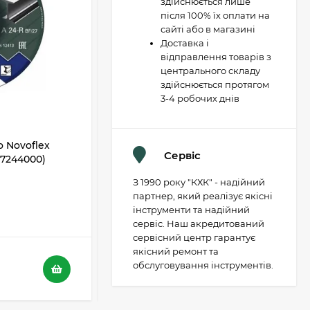
здійснюється лише
після 100% їх оплати на
сайті або в магазині
Доставка і
відправлення товарів з
центрального складу
здійснюється протягом
3-4 робочих днів
 Novoflex
Відрізний диск Metabo Novoflex
Сервіс
617244000)
230x3,0х22 SP, сталь (617241000)
З 1990 року "КХК" - надійний
В НАЯВНОСТІ
партнер, який реалізує якісні
інструменти та надійний
5
4
сервіс. Наш акредитований
сервісний центр гарантує
якісний ремонт та
116 грн.
обслуговування інструментів.
73 грн.