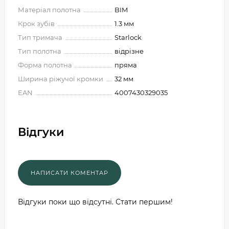
Матеріал полотна
BIM
Крок зубів
1.3 мм
Тип тримача
Starlock
Тип полотна
відрізне
Форма полотна
пряма
Ширина ріжучої кромки
32 мм
EAN
4007430329035
Відгуки
Відгуки поки що відсутні. Стати першим!