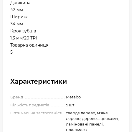
Довжина
42 мм
Ширина
34 мм
Крок зубців
1,3 мм/20 TPI
Товарна одиниця
5
Характеристики
Бренд
Metabo
Кількість предметів
5 шт
Оптимальна застосовність
тверде дерево, м'яке
дерево, дерево з цвяхами,
ламіновані панелі,
пластмаса