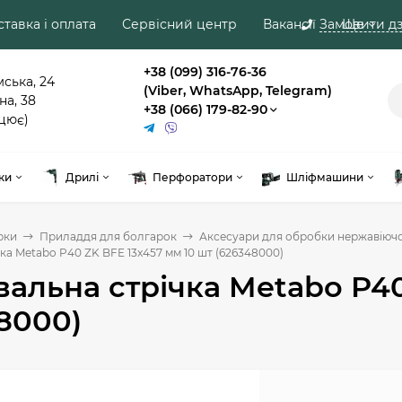
тавка і оплата
Сервісний центр
Вакансії
Замовити дз
Ще
+38 (099) 316-76-36
мська, 24
(Viber, WhatsApp, Telegram)
на, 38
+38 (066) 179-82-90
цює)
ки
Дрилі
Перфоратори
Шліфмашини
рки
Приладдя для болгарок
Аксесуари для обробки нержавіючої
ка Metabo P40 ZK BFE 13x457 мм 10 шт (626348000)
альна стрічка Metabo P40
8000)