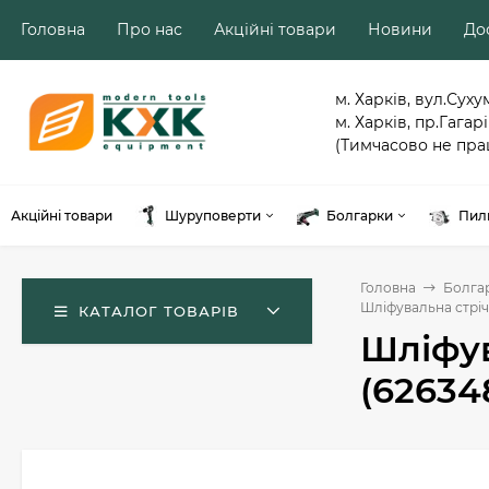
Головна
Про нас
Акційні товари
Новини
Дос
м. Харків, вул.Суху
м. Харків, пр.Гагарі
(Тимчасово не пра
Акційні товари
Шуруповерти
Болгарки
Пил
Головна
Болга
Шліфувальна стріч
КАТАЛОГ ТОВАРІВ
Шліфув
(62634