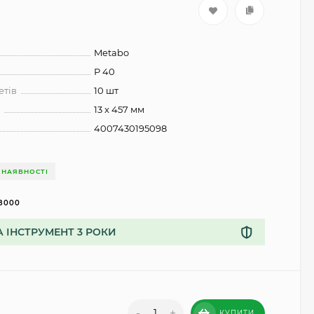
Metabo
Р 40
етів
10 шт
и
13 x 457 мм
4007430195098
 НАЯВНОСТІ
8000
А ІНСТРУМЕНТ 3 РОКИ
-
+
КУПИТИ