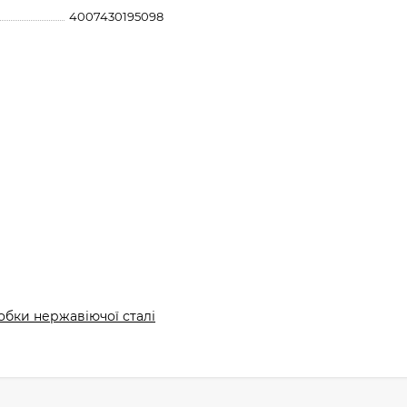
4007430195098
обки нержавіючої сталі