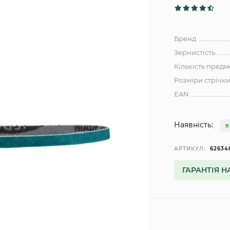
Бренд
Зернистість
Кількість предм
Розміри стрічк
EAN
Наявність:
В
АРТИКУЛ:
62634
ГАРАНТІЯ Н