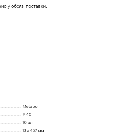
о у обсязі поставки.
Metabo
Р 40
10 шт
13 x 457 мм