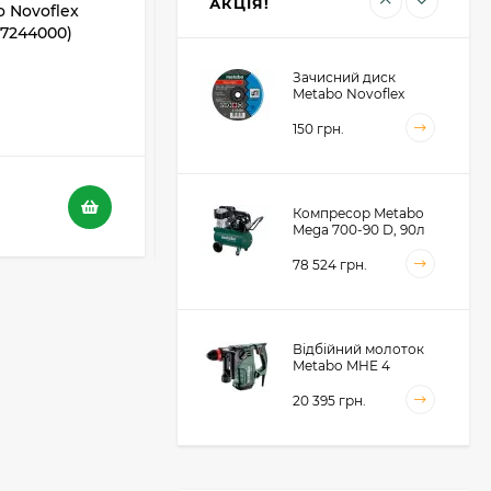
АКЦІЯ!
 Novoflex
Відрізний диск Metabo Novoflex
617244000)
230x3,0х22 SP, сталь (617241000)
Зачисний диск
В НАЯВНОСТІ
Metabo Novoflex
230x6.0х22, сталь
5
4
(616468000)
150 грн.
116 грн.
73 грн.
Компресор Metabo
Mega 700-90 D, 90л
(601542000)
78 524 грн.
Відбійний молоток
Metabo MHE 4
(600812500)
20 395 грн.
Акумуляторний