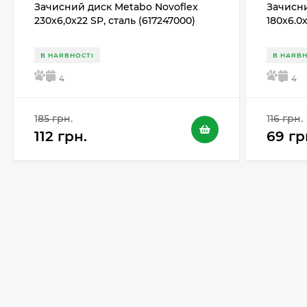
Зачисний диск Metabo Novoflex
Зачисни
230x6,0х22 SP, сталь (617247000)
180x6.0
В НАЯВНОСТІ
В НАЯВН
5
4
5
4
185 грн.
116 грн.
112 грн.
69 гр