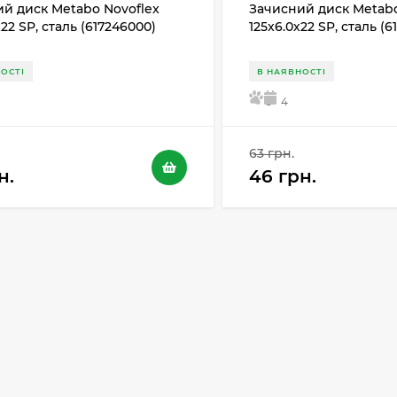
й диск Metabo Novoflex
Зачисний диск Metabo
х22 SP, сталь (617246000)
125x6.0х22 SP, сталь (
ОСТІ
В НАЯВНОСТІ
5
4
63 грн.
н.
46 грн.