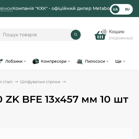
вінок
Компанія "КХК" - офіційний дилер Metabo
UA
RU
Кошик
0
(порожньо)
Лобзики
Компресори
Пилососи
Ще
 сталі
Шліфувальні стрічки
 ZK BFE 13x457 мм 10 шт