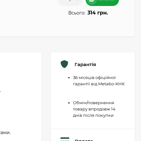
314 грн.
Всього:
Гарантія
36 місяців офіційної
гарантії від Metabo-KHK
.
Обмін/повернення
товару впродовж 14
днів після покупки
ками.