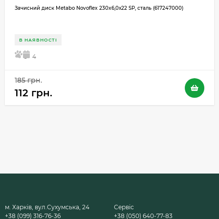
Зачисний диск Metabo Novoflex 230x6,0х22 SP, сталь (617247000)
В НАЯВНОСТІ
5
4
185 грн.
112 грн.
м. Харків, вул.Сухумська, 24
Сервіс
+38 (099) 316-76-36
+38 (050) 640-77-83