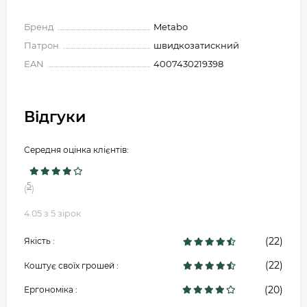
Бренд
Metabo
Патрон
швидкозатискний
EAN
4007430219398
Відгуки
Середня оцінка клієнтів:
5
(
)
4.05 з 5 зірок
(22)
Якість :
(22)
Коштує своїх грошей :
(20)
Ергономіка :