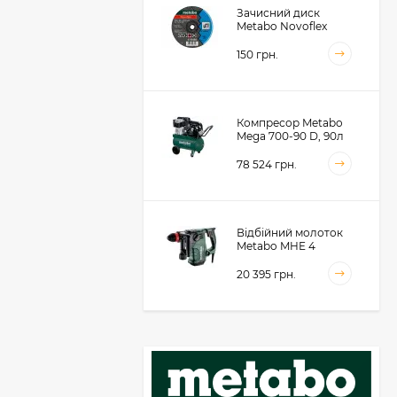
Зачисний диск
Metabo Novoflex
230x6.0х22, сталь
(616468000)
150 грн.
Компресор Metabo
Mega 700-90 D, 90л
(601542000)
78 524 грн.
Відбійний молоток
Metabo MHE 4
(600812500)
20 395 грн.
Акумуляторний
фрезер для обробки
металевих крайок
Metabo KFMVB 18 LTX
50 104 грн.
BL 4 RF, 18В, каркас