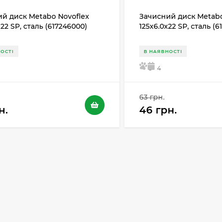
й диск Metabo Novoflex
Зачисний диск Metabo
х22 SP, сталь (617246000)
125x6.0х22 SP, сталь (
ОСТІ
В НАЯВНОСТІ
5
4
63 грн.
н.
46 грн.