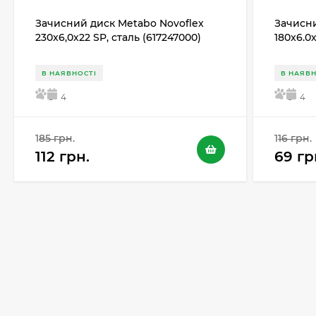
Зачисний диск Metabo Novoflex
Зачисни
230x6,0х22 SP, сталь (617247000)
180x6.0
В НАЯВНОСТІ
В НАЯВН
5
4
5
4
185 грн.
116 грн.
112 грн.
69 гр