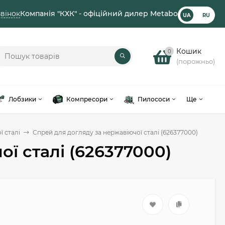
вінок
Компанія "КХК" - офіційний дилер Metabo
UA
RU
Кошик
0
(порожньо)
Лобзики
Компресори
Пилососи
Ще
 сталі
Спрей для догляду за нержавіючої сталі (626377000)
ї сталі (626377000)