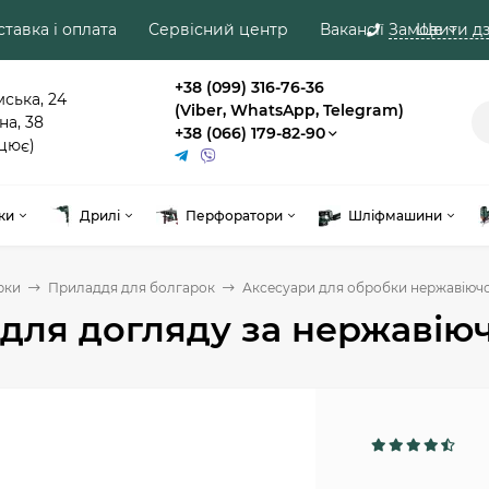
тавка і оплата
Сервісний центр
Вакансії
Замовити дз
Ще
+38 (099) 316-76-36
мська, 24
(Viber, WhatsApp, Telegram)
на, 38
+38 (066) 179-82-90
цює)
ки
Дрилі
Перфоратори
Шліфмашини
рки
Приладдя для болгарок
Аксесуари для обробки нержавіючої
для догляду за нержавіючо