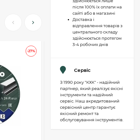
здійснюється лише
після 100% їх оплати на
сайті або в магазині
Доставка і
відправлення товарів з
центрального складу
здійснюється протягом
3-4 робочих днів
АКЦІЯ
-27%
-37
Сервіс
З 1990 року "КХК" - надійний
партнер, який реалізує якісні
інструменти та надійний
сервіс. Наш акредитований
сервісний центр гарантує
якісний ремонт та
обслуговування інструментів.