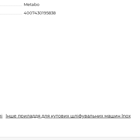
Metabo
4007430195838
і
Інше приладдя для кутових шліфувальних машин Inox