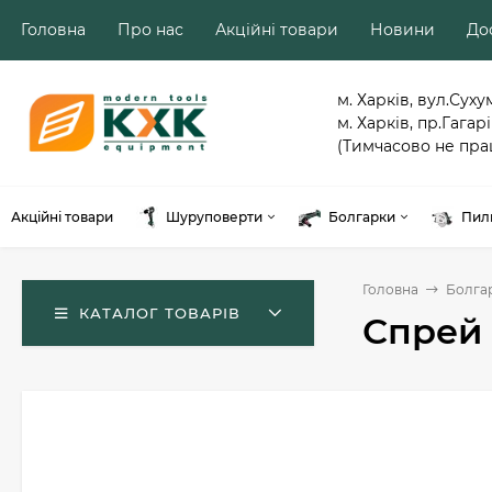
Головна
Про нас
Акційні товари
Новини
Дос
м. Харків, вул.Суху
м. Харків, пр.Гагарі
(Тимчасово не пра
Акційні товари
Шуруповерти
Болгарки
Пил
Головна
Болга
КАТАЛОГ ТОВАРІВ
Спрей 