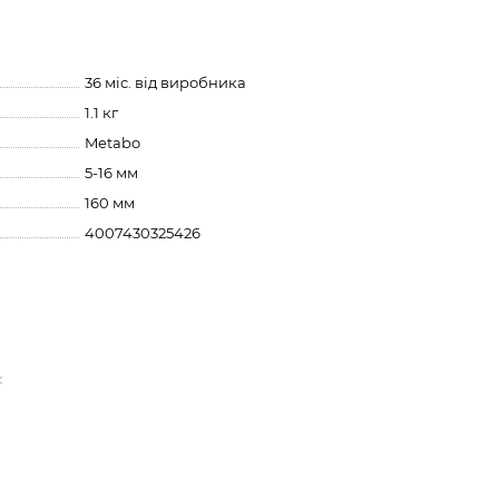
36 міс. від виробника
1.1 кг
Metabo
5-16 мм
160 мм
4007430325426
к