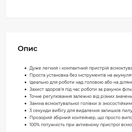
Опис
Дуже легкий і компактний пристрій всмоктуван
Проста установка без інструментів на акумул
Ідеально для роботи над головою або на ділян
Захист здоров'я під час роботи за рахунок фі
Точне регулювання залежно від різних значен
Заміна всмоктувальної голівки зі зносостійки
3 секунди вибігу для видалення залишків пил
Прозорий збірний контейнер, що просто випор
100% потужність при активному пристрої всм