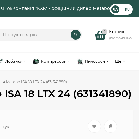
вінок
Компанія "КХК" - офіційний дилер Metabo
UA
RU
Кошик
0
(порожньо)
Лобзики
Компресори
Пилососи
Ще
я Metabo ISA 18 LTX 24 (631341890)
SA 18 LTX 24 (631341890)
ідгук