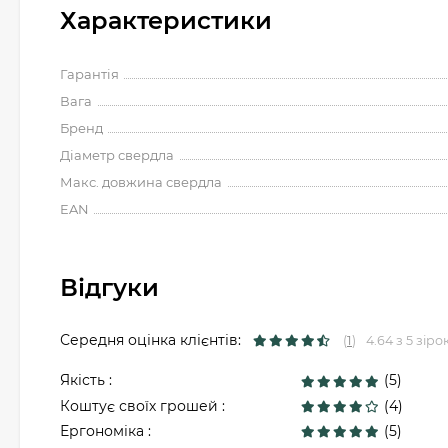
Характеристики
Гарантія
Вага
Бренд
Діаметр свердла
Макс. довжина свердла
EAN
Відгуки
Середня оцінка клієнтів:
(
1
)
4.64 з 5 зіро
Якість :
(5)
Коштує своїх грошей :
(4)
Ергономіка :
(5)