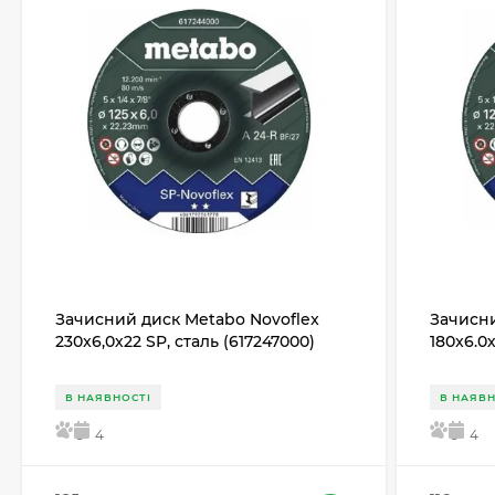
Зачисний диск Metabo Novoflex
Зачисни
230x6,0х22 SP, сталь (617247000)
180x6.0
В НАЯВНОСТІ
В НАЯВН
5
4
5
4