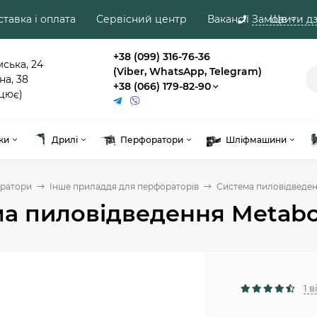
тавка і оплата
Сервісний центр
Вакансії
Замовити дз
Ще
+38 (099) 316-76-36
мська, 24
(Viber, WhatsApp, Telegram)
на, 38
+38 (066) 179-82-90
цює)
ки
Дрилі
Перфоратори
Шліфмашини
ратори
Інше приладдя для перфораторів
Система пиловідведенн
а пиловідведення Metabo I
1 в