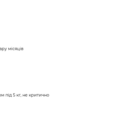
ару місяців
м під 5 кг, не критично