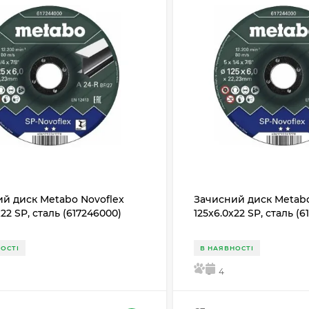
й диск Metabo Novoflex
Зачисний диск Metabo
х22 SP, сталь (617246000)
125x6.0х22 SP, сталь (
ОСТІ
В НАЯВНОСТІ
5
4