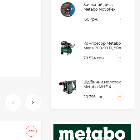
Зачисний диск
Metabo Novoflex
230x6.0х22, сталь
(616468000)
150 грн.
Компресор Metabo
Mega 700-90 D, 90л
(601542000)
78 524 грн.
Відбійний молоток
Metabo MHE 4
(600812500)
20 395 грн.
Акумуляторний
фрезер для обробки
АКЦІЯ
металевих крайок
-27%
-37
Metabo KFMVB 18 LTX
50 104 грн.
BL 4 RF, 18В, каркас