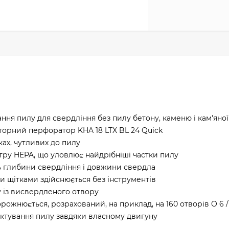
ня пилу для свердління без пилу бетону, каменю і кам'яної
яторний перфоратор KHA 18 LTX BL 24 Quick
ках, чутливих до пилу
льтру HEPA, що уловлює найдрібніші частки пилу
ь глибини свердління і довжини свердла
ми щітками здійснюється без інструментів
у із висвердленого отвору
ожнюється, розрахований, на приклад, на 160 отворів O 6 /
октування пилу завдяки власному двигуну