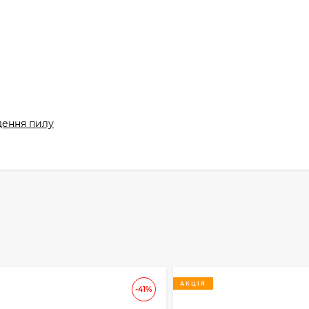
дення пилу
АКЦІЯ
-41%