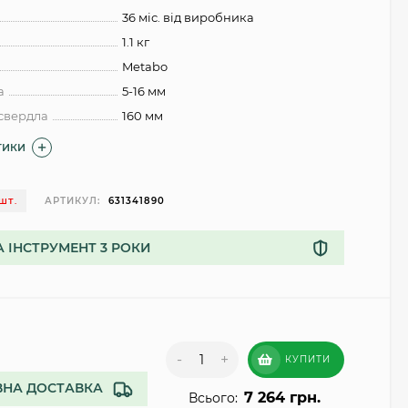
36 міс. від виробника
1.1 кг
Metabo
а
5-16 мм
свердла
160 мм
ТИКИ
АРТИКУЛ:
631341890
 ШТ.
А ІНСТРУМЕНТ 3 РОКИ
-
+
КУПИТИ
НА ДОСТАВКА
7 264 грн.
Всього: