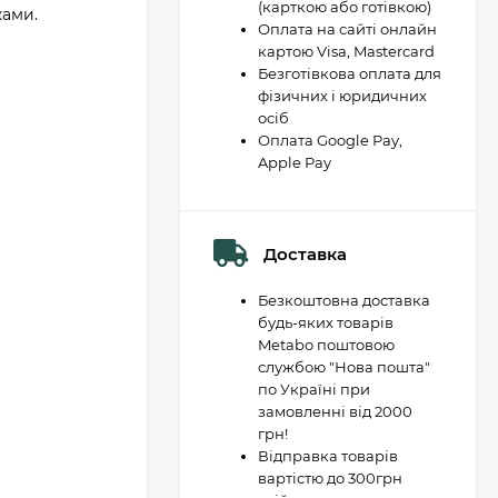
(карткою або готівкою)
ками.
Оплата на сайті онлайн
картою Visa, Mastercard
Безготівкова оплата для
фізичних і юридичних
осіб
Оплата Google Pay,
Apple Pay
Доставка
Безкоштовна доставка
будь-яких товарів
Metabo поштовою
службою "Нова пошта"
по Україні при
замовленні від 2000
грн!
Відправка товарів
вартістю до 300грн