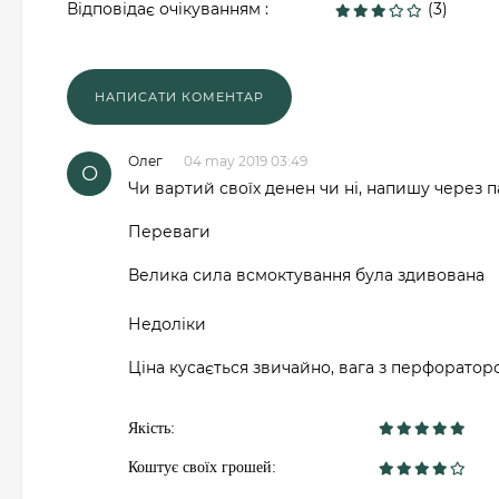
Відповідає очікуванням :
(3)
Олег
04 may 2019 03:49
О
Чи вартий своїх денен чи ні, напишу через п
Переваги
Велика сила всмоктування була здивована
Недоліки
Ціна кусається звичайно, вага з перфораторо
Якість:
Коштує своїх грошей: