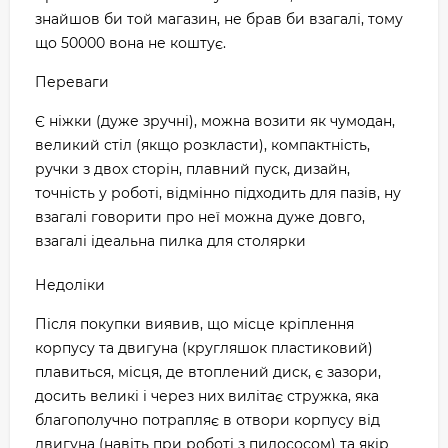
знайшов би той магазин, не брав би взагалі, тому
що 50000 вона не коштує.
Переваги
Є ніжки (дуже зручні), можна возити як чумодан,
великий стіл (якщо розкласти), компактність,
ручки з двох сторін, плавний пуск, дизайн,
точність у роботі, відмінно підходить для пазів, ну
взагалі говорити про неї можна дуже довго,
взагалі ідеальна пилка для столярки
Недоліки
Після покупки виявив, що місце кріплення
корпусу та двигуна (кругляшок пластиковий)
плавиться, місця, де втоплений диск, є зазори,
досить великі і через них вилітає стружка, яка
благополучно потрапляє в отвори корпусу від
двигуна (навіть при роботі з пилососом) та якір