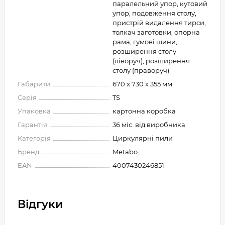
паралельний упор, кутовий
упор, подовження столу,
пристрій видалення тирси,
толкач заготовки, опорна
рама, гумові шини,
розширення столу
(ліворуч), розширення
столу (праворуч)
Габарити
670 x 730 x 355 мм
Серія
TS
Упаковка
картонна коробка
Гарантія
36 міс. від виробника
Категорія
Циркулярні пили
Бренд
Metabo
EAN
4007430246851
Відгуки