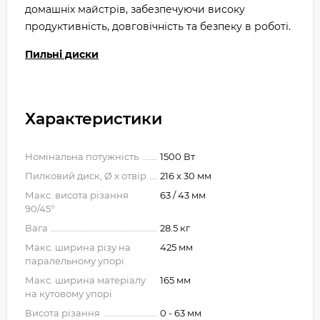
домашніх майстрів, забезпечуючи високу
продуктивність, довговічність та безпеку в роботі.
Пильні диски
Характеристики
Номінальна потужність
1500 Вт
Пилковий диск, Ø x отвір
216 x 30 мм
Макс. висота різання
63 / 43 мм
90/45°
Вага
28.5 кг
Макс. ширина різу на
425 мм
паралельному упорі
Макс. ширина матеріалу
165 мм
на кутовому упорі
Висота різання
0 - 63 мм