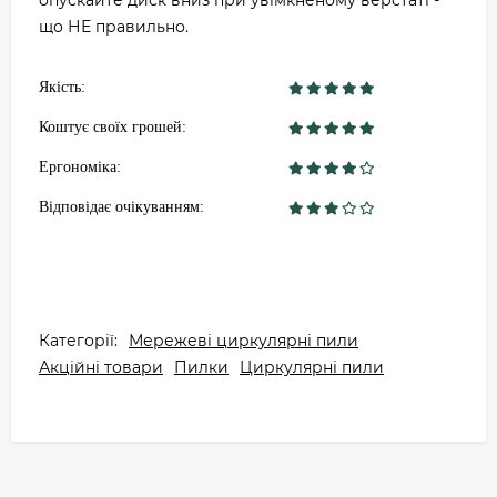
опускайте диск вниз при увімкненому верстаті -
що НЕ правильно.
Якість:
Коштує своїх грошей:
Ергономіка:
Відповідає очікуванням:
Категорії:
Мережеві циркулярні пили
Акційні товари
Пилки
Циркулярні пили