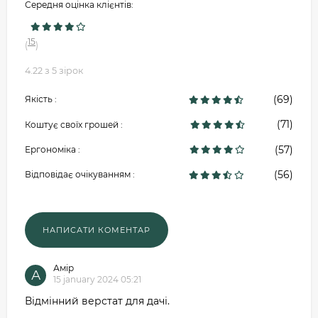
Середня оцінка клієнтів:
15
(
)
4.22 з 5 зірок
(69)
Якість :
(71)
Коштує своїх грошей :
(57)
Ергономіка :
(56)
Відповідає очікуванням :
Амір
А
15 january 2024 05:21
Відмінний верстат для дачі.