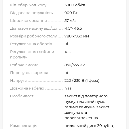
Кіл. обер. хол. ходу
5000 об/хв
Віддавана потужність
900 Вт
Швидкість різання
57 м/с
Діапазон нахилу від / до
-1.5°- 46.5°
Розміри робочого столу
780 x 930 мм
Регулювання обертів
ні
Регулювання глибини
так
пропилу
Робоча висота
850/355 мм
Пересувна каретка
ні
Напруга
220 / 230 В (1 фаза)
Довжина кабелю
4 м
Особливості
захист від повторного
пуску, плавний пуск,
гальмо двигуна, захист
двигуна від
перевантаження
Комплектація
пиляльний диск 30 зубів,