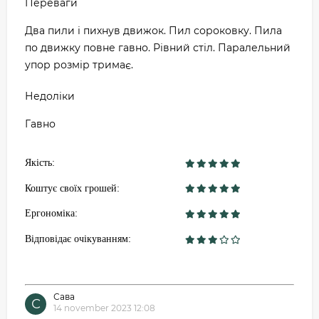
Переваги
Два пили і пихнув движок. Пил сороковку. Пила
по движку повне гавно. Рівний стіл. Паралельний
упор розмір тримає.
Недоліки
Гавно
Якість:
Коштує своїх грошей:
Ергономіка:
Відповідає очікуванням:
Сава
С
14 november 2023 12:08