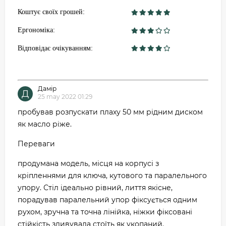
Коштує своїх грошей:
Ергономіка:
Відповідає очікуванням:
Дамір
Д
25 may 2022 01:29
пробував розпускати плаху 50 мм рідним диском
як масло ріже.
Переваги
продумана модель, місця на корпусі з
кріпленнями для ключа, кутового та паралельного
упору. Стіл ідеально рівний, лиття якісне,
порадував паралельний упор фіксується одним
рухом, зручна та точна лінійка, ніжки фіксовані
стійкість здивувала стоїть як укопаний.