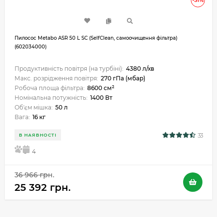
Пилосос Metabo ASR 50 L SC (SelfClean, самоочищення фільтра)
(602034000)
Продуктивність повітря (на турбіні):
4380 л/хв
Макс. розрідження повітря:
270 гПа (мбар)
Робоча площа фільтра:
8600 см²
Номінальна потужність:
1400 Вт
Об'єм мішка:
50 л
Вага:
16 кг
33
В НАЯВНОСТІ
5
4
36 966 грн.
25 392 грн.