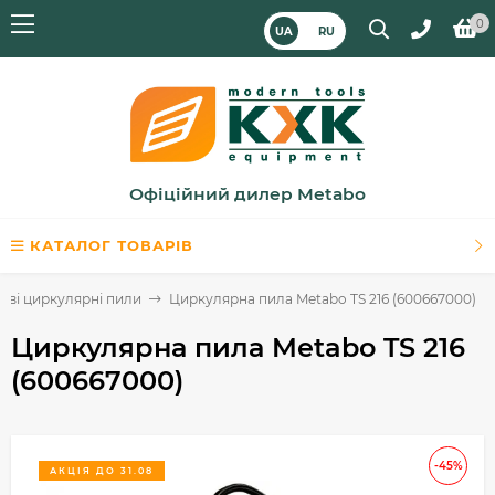
0
UA
RU
Офіційний дилер Metabo
КАТАЛОГ ТОВАРІВ
ві циркулярні пили
Циркулярна пила Metabo TS 216 (600667000)
Циркулярна пила Metabo TS 216
(600667000)
-45%
АКЦІЯ ДО 31.08