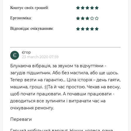
Коштує своїх грошей:
Ергономіка:
Відповідає очікуванням:
Єгор
Є
23 march 2020 07:59
Блукаюча вібрація, за звуком та відчуттями -
загудів підшипник. Або без мастила, або ще щось.
Тепер везти на гарантію... Ціла історія – день гаяти,
машина, гроші. :((Та й час простою. Чекав на весну,
щоб почати працювати. А почавши працювати -
доводиться все зупиняти і витрачати час на
очікування ремонту.
Переваги
Гарний мобільний варіант. Ніжки, колеса, рама.