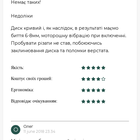
Немає таких!
Недоліки
Диск кривий і, як наслідок, в результаті маємо
биття 6-8мм, моторошну вібрацію при включенні.
Пробувати різати не став, побоюючись
заклинювання диска та поломки верстата.
Якість:
Коштує своїх грошей:
Ергономіка:
Відповідає очікуванням:
Олег
О
11 june 2018 23:34