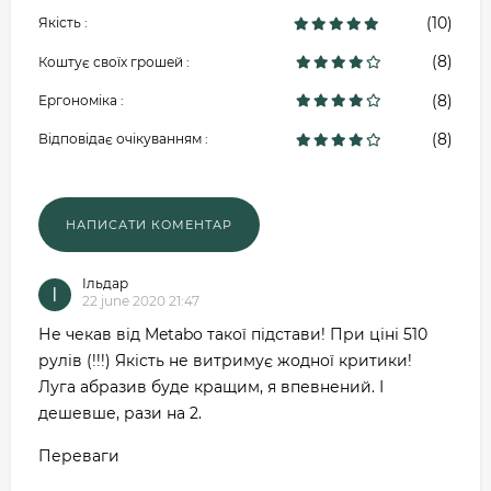
(10)
Якість :
(8)
Коштує своїх грошей :
(8)
Ергономіка :
(8)
Відповідає очікуванням :
Ільдар
І
22 june 2020 21:47
Не чекав від Metabo такої підстави! При ціні 510
рулів (!!!) Якість не витримує жодної критики!
Луга абразив буде кращим, я впевнений. І
дешевше, рази на 2.
Переваги