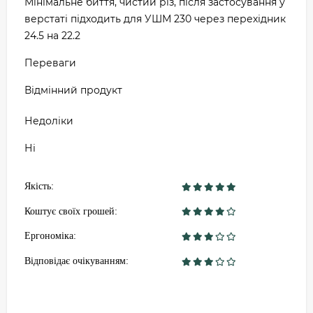
Мінімальне биття, чистий різ, після застосування у
верстаті підходить для УШМ 230 через перехідник
24.5 на 22.2
Переваги
Відмінний продукт
Недоліки
Ні
Якість:
Коштує своїх грошей:
Ергономіка:
Відповідає очікуванням: