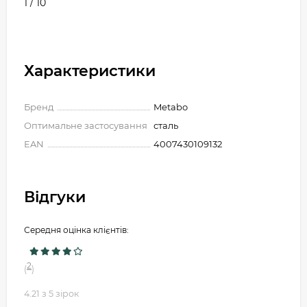
1 / 10
Характеристики
Бренд
Metabo
Оптимальне застосування
сталь
EAN
4007430109132
Відгуки
Середня оцінка клієнтів:
2
(
)
4.21 з 5 зірок