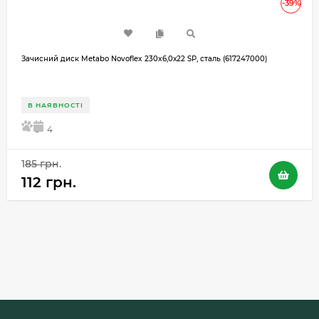
-39%
Зачисний диск Metabo Novoflex 230x6,0х22 SP, сталь (617247000)
В НАЯВНОСТІ
5
4
185 грн.
112 грн.