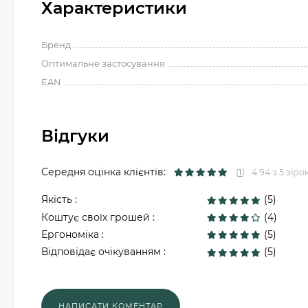
Характеристики
Бренд
Оптимальне застосування
EAN
Відгуки
Середня оцінка клієнтів:
(
1
)
4.94 з 5 зіро
Якість :
(5)
Коштує своїх грошей :
(4)
Ергономіка :
(5)
Відповідає очікуванням :
(5)