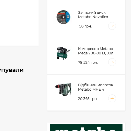
Зачисний диск
Metabo Novoflex
230x6.0х22, сталь
(616468000)
150 грн.
Компресор Metabo
Mega 700-90 D, 90л
(601542000)
78 524 грн.
купували
Відбійний молоток
Metabo MHE 4
(600812500)
20 395 грн.
Акумуляторний
фрезер для обробки
металевих крайок