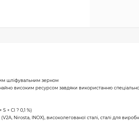
чним шліфувальним зерном
ичайно високим ресурсом завдяки використанню спеціальн
S + Cl ? 0,1 %)
и (V2A, Nirosta, INOX), високолегованої сталі, сталі для виро