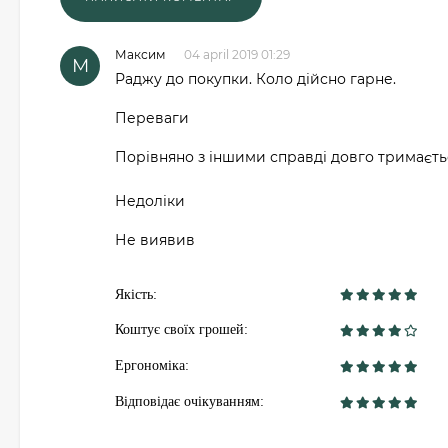
Максим
04 april 2019 01:29
М
Раджу до покупки. Коло дійсно гарне.
Переваги
Порівняно з іншими справді довго тримаєть
Недоліки
Не виявив
Якість:
Коштує своїх грошей:
Ергономіка:
Відповідає очікуванням: