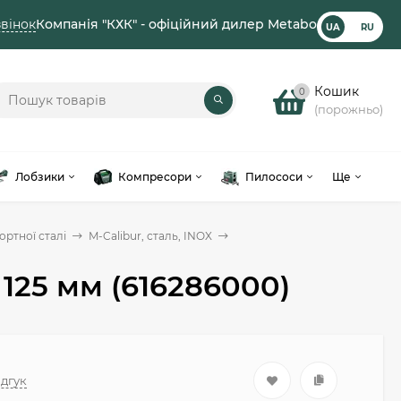
вінок
Компанія "КХК" - офіційний дилер Metabo
UA
RU
Кошик
0
(порожньо)
Лобзики
Компресори
Пилососи
Ще
ортної сталі
M-Calibur, сталь, INOX
 125 мм (616286000)
ідгук