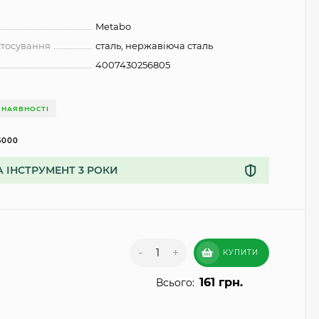
Metabo
стосування
сталь, нержавіюча сталь
4007430256805
 НАЯВНОСТІ
6000
А ІНСТРУМЕНТ 3 РОКИ
-
+
КУПИТИ
161 грн.
Всього: