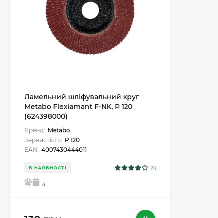
Ламельний шліфувальний круг
Metabo Flexiamant F-NK, P 120
(624398000)
Бренд:
Metabo
Зернистість:
Р 120
EAN:
4007430444011
28
В НАЯВНОСТІ
5
4