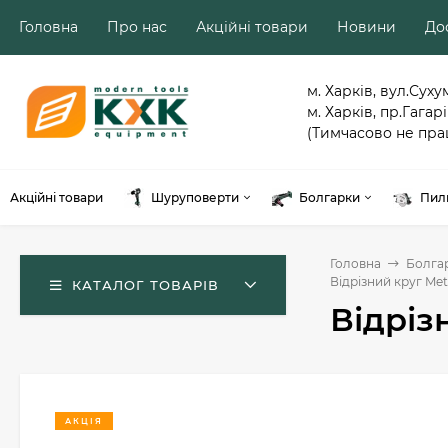
Головна
Про нас
Акційні товари
Новини
Дос
м. Харків, вул.Суху
м. Харків, пр.Гагарі
(Тимчасово не пра
Акційні товари
Шуруповерти
Болгарки
Пил
Головна
Болга
Відрізний круг Met
КАТАЛОГ ТОВАРІВ
Відріз
АКЦІЯ