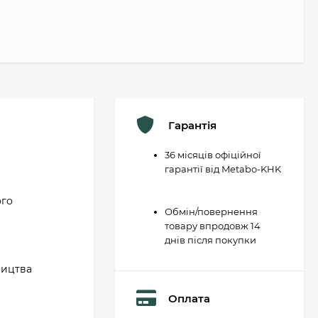
Гарантія
36 місяців офіційної
гарантії від Metabo-KHK
ого
Обмін/повернення
товару впродовж 14
днів після покупки
бництва
Оплата