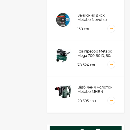
Зачисний диск
Metabo Novoflex
230x6.0х22, сталь
(616468000)
150 грн.
Компресор Metabo
Mega 700-90 D, 90л
(601542000)
78 524 грн.
Відбійний молоток
Metabo MHE 4
(600812500)
20 395 грн.
Акумуляторний
фрезер для обробки