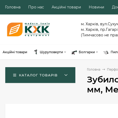
Головна
Про нас
Акційні товари
Новини
Дос
м. Харків, вул.Суху
м. Харків, пр.Гагарі
(Тимчасово не пра
Акційні товари
Шуруповерти
Болгарки
Пил
Головна
Перфо
КАТАЛОГ ТОВАРІВ
Зубило
мм, Me