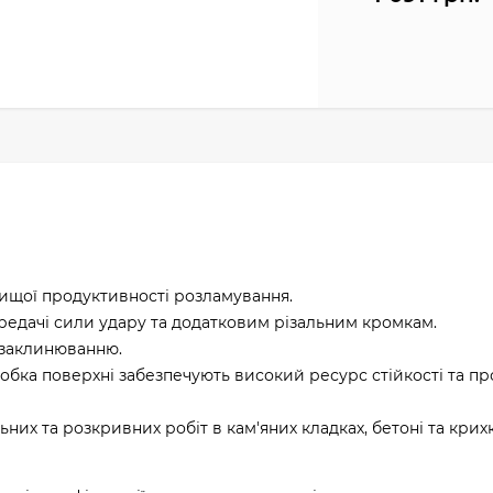
ищої продуктивності розламування.
редачі сили удару та додатковим різальним кромкам.
 заклинюванню.
обка поверхні забезпечують високий ресурс стійкості та п
них та розкривних робіт в кам'яних кладках, бетоні та крих