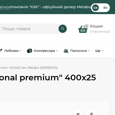
вінок
Компанія "КХК" - офіційний дилер Metabo
UA
RU
Кошик
0
(порожньо)
Лобзики
Компресори
Пилососи
Ще
mium" 400x25 мм, Metabo (629181000)
ional premium" 400x25