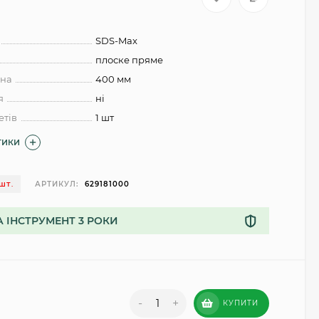
SDS-Max
плоске пряме
ина
400 мм
я
ні
етів
1 шт
ТИКИ
АРТИКУЛ:
629181000
 ШТ.
А ІНСТРУМЕНТ 3 РОКИ
-
+
КУПИТИ