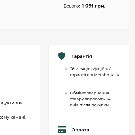
1 091 грн.
Всього:
Гарантія
36 місяців офіційної
гарантії від Metabo-KHK
Обмін/повернення
товару впродовж 14
родуктивну
днів після покупки
кому камені,
Оплата