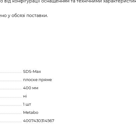
о від конфігурації оснащенням та технічними характеристи
о у обсязі поставки.
SDS-Max
плоске пряме
400 мм
ні
1 шт
Metabo
4007430314567