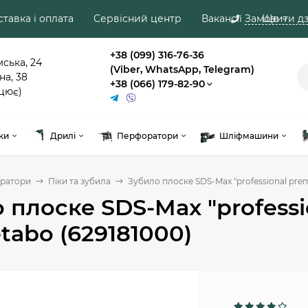
тавка і оплата
Сервісний центр
Вакансії
Замовити дз
Ще
+38 (099) 316-76-36
мська, 24
(Viber, WhatsApp, Telegram)
на, 38
+38 (066) 179-82-90
цює)
ки
Дрилі
Перфоратори
Шліфмашини
ратори
Піки та зубила
Зубило плоске SDS-Max "professional pre
 плоске SDS-Max "profess
tabo (629181000)