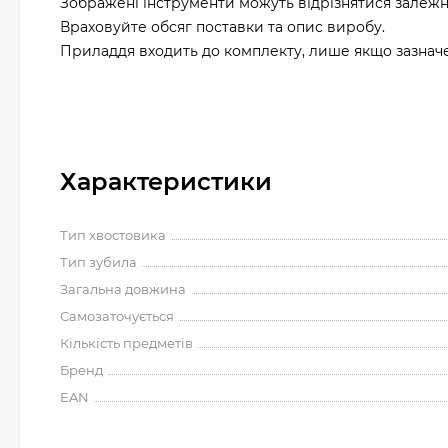
Зображені інструменти можуть відрізнятися залежн
Враховуйте обсяг поставки та опис виробу.
Приладдя входить до комплекту, лише якщо зазначен
Характеристики
Тип хвостовика
Тип зубила
Загальна довжина
Самозаточується
Кількість предметів
Бренд
EAN