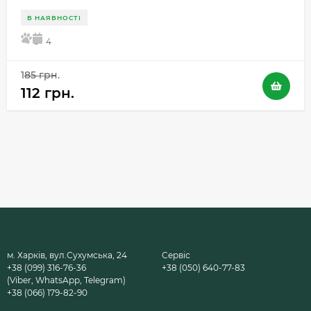
В НАЯВНОСТІ
5
4
185 грн.
112 грн.
м. Харків, вул.Сухумська, 24
Сервіс
+38 (099) 316-76-36
+38 (050) 640-77-83
(Viber, WhatsApp, Telegram)
+38 (066) 179-82-90