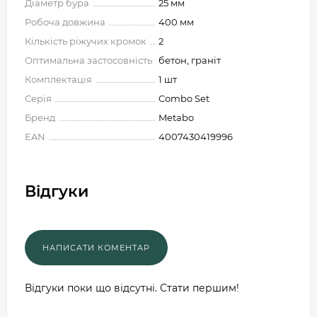
Діаметр бура
25 мм
Робоча довжина
400 мм
Кількість ріжучих кромок
2
Оптимальна застосовність
бетон, граніт
Комплектація
1 шт
Серія
Combo Set
Бренд
Metabo
EAN
4007430419996
Відгуки
Відгуки поки що відсутні. Стати першим!