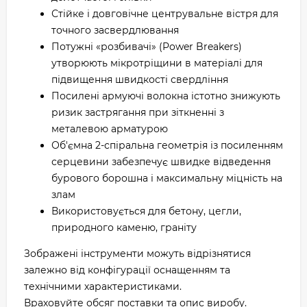
Стійке і довговічне центрувальне вістря для
точного засвердлювання
Потужні «розбивачі» (Power Breakers)
утворюють мікротріщини в матеріалі для
підвищення швидкості свердління
Посилені армуючі волокна істотно знижують
ризик застрягання при зіткненні з
металевою арматурою
Об'ємна 2-спіральна геометрія із посиленням
серцевини забезпечує швидке відведення
бурового борошна і максимальну міцність на
злам
Використовується для бетону, цегли,
природного каменю, граніту
Зображені інструменти можуть відрізнятися
залежно від конфігурації оснащенням та
технічними характеристиками.
Враховуйте обсяг поставки та опис виробу.