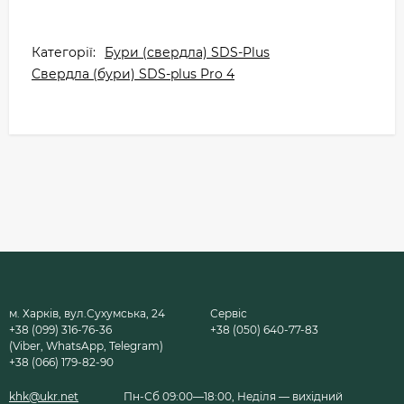
Категорії:
Бури (свердла) SDS-Plus
Свердла (бури) SDS-plus Pro 4
м. Харків, вул.Сухумська, 24
Сервіс
+38 (099) 316-76-36
+38 (050) 640-77-83
(Viber, WhatsApp, Telegram)
+38 (066) 179-82-90
khk@ukr.net
Пн-Сб 09:00—18:00, Неділя — вихідний