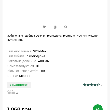
Зубило пікоподібне SDS-Max "professional premium" 400 мм, Metabo
(629180000)
Тип хвостовика:
SDS-Max
Тип зубила:
пікоподібне
Загальна довжина:
400 мм
Самозаточується:
ні
Кількість предметів:
1 шт
Бренд:
Metabo
21
В НАЯВНОСТІ
5
4
1 068 грн.