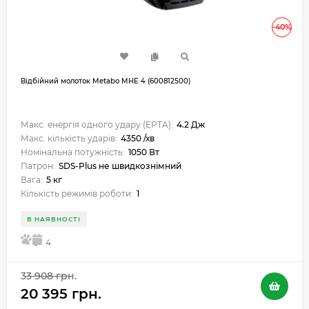
-40%
Відбійний молоток Metabo MHE 4 (600812500)
Макс. енергія одного удару (EPTA):
4.2 Дж
Макс. кількість ударів:
4350 /хв
Номінальна потужність:
1050 Вт
Патрон:
SDS-Plus не швидкознімний
Вага:
5 кг
Кількість режимів роботи:
1
В НАЯВНОСТІ
5
4
33 908 грн.
20 395 грн.