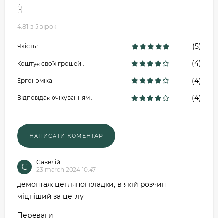
1
(
)
4.81 з 5 зірок
(5)
Якість :
(4)
Коштує своїх грошей :
(4)
Ергономіка :
(4)
Відповідає очікуванням :
Савелій
С
23 march 2024 10:47
демонтаж цегляної кладки, в якій розчин
міцніший за цеглу
Переваги