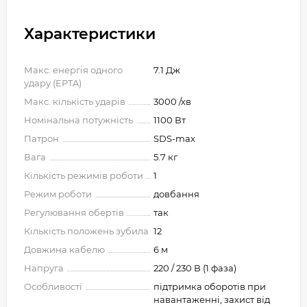
Характеристики
Макс. енергія одного
7.1 Дж
удару (EPTA)
Макс. кількість ударів
3000 /хв
Номінальна потужність
1100 Вт
Патрон
SDS-max
Вага
5.7 кг
Кількість режимів роботи
1
Режим роботи
довбання
Регулювання обертів
так
Кількість положень зубила
12
Довжина кабелю
6 м
Напруга
220 / 230 В (1 фаза)
Особливості
підтримка оборотів при
навантаженні, захист від