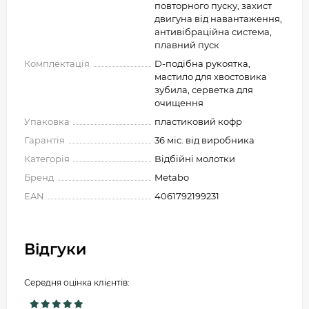
повторного пуску, захист
двигуна від навантаження,
антивібраційна система,
плавний пуск
Комплектація
D-подібна рукоятка,
мастило для хвостовика
зубила, серветка для
очищення
Упаковка
пластиковий кофр
Гарантія
36 міс. від виробника
Категорія
Відбійні молотки
Бренд
Metabo
EAN
4061792199231
Відгуки
Середня оцінка клієнтів: