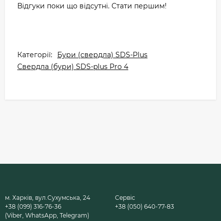
Відгуки поки що відсутні. Стати першим!
Категорії:
Бури (свердла) SDS-Plus
Свердла (бури) SDS-plus Pro 4
м. Харків, вул.Сухумська, 24
Сервіс
+38 (099) 316-76-36
+38 (050) 640-77-83
(Viber, WhatsApp, Telegram)