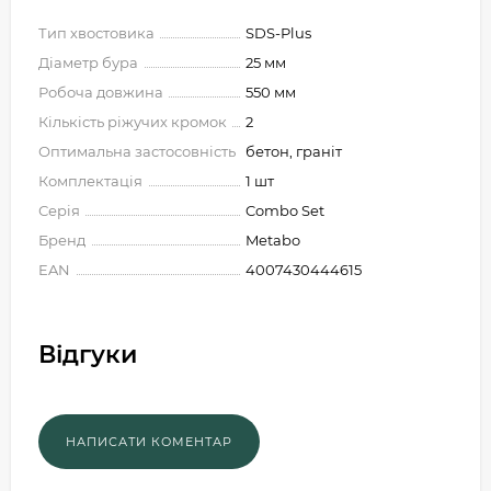
Тип хвостовика
SDS-Plus
Діаметр бура
25 мм
Робоча довжина
550 мм
Кількість ріжучих кромок
2
Оптимальна застосовність
бетон, граніт
Комплектація
1 шт
Серія
Combo Set
Бренд
Metabo
EAN
4007430444615
Відгуки