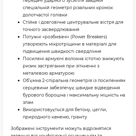
передачі ударного зусилля завдяки
спеціальній геометрії різальних кромок
долотчастої голівки
Стійке і довговічне центрувальне вістря для
точного засвердлювання
Потужні «розбивачі» (Power Breakers)
утворюють мікротріщини в матеріалі для
підвищення швидкості свердління
Посилені армуючі волокна істотно знижують
ризик застрягання при зіткненні з
металевою арматурою
Об'ємна 2-спіральна геометрія із посиленням
серцевини забезпечує швидке відведення
бурового борошна і максимальну міцність на
злам
Використовується для бетону, цегли,
природного каменю, граніту
Зображені інструменти можуть відрізнятися
залежно від конфігурації оснащенням та