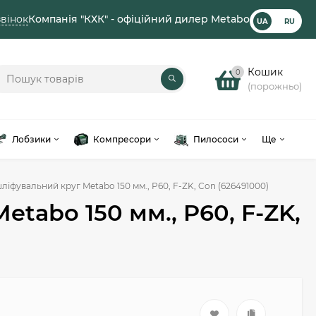
вінок
Компанія "КХК" - офіційний дилер Metabo
UA
RU
Кошик
0
(порожньо)
Лобзики
Компресори
Пилососи
Ще
іфувальний круг Metabo 150 мм., P60, F-ZK, Con (626491000)
tabo 150 мм., P60, F-ZK,