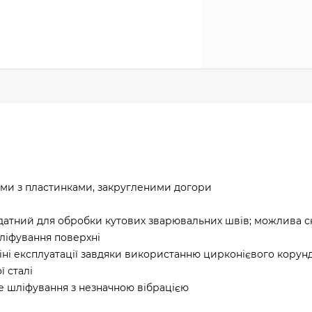
ми з пластинками, закругленими догори
датний для обробки кутових зварювальних швів; можлива с
ліфування поверхні
іні експлуатації завдяки використанню цирконієвого корун
 сталі
е шліфування з незначною вібрацією