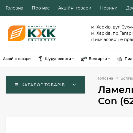
Головна
Про нас
Акційні товари
Новини
Дос
м. Харків, вул.Суху
м. Харків, пр.Гагарі
(Тимчасово не пра
Акційні товари
Шуруповерти
Болгарки
Пил
Головна
Болга
КАТАЛОГ ТОВАРІВ
Ламель
Con (6