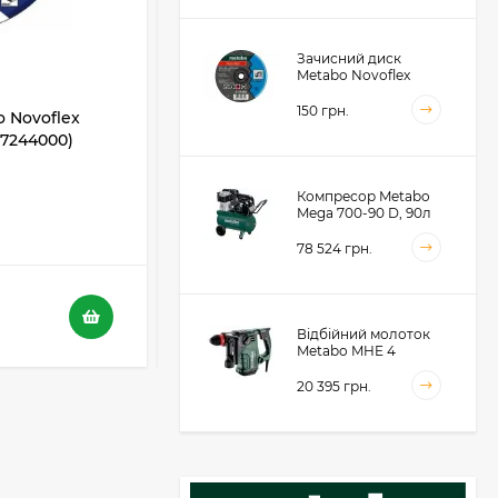
Зачисний диск
Metabo Novoflex
230x6.0х22, сталь
(616468000)
150 грн.
 Novoflex
Відрізний диск Metabo Novoflex
617244000)
230x3,0х22 SP, сталь (617241000)
Компресор Metabo
В НАЯВНОСТІ
Mega 700-90 D, 90л
(601542000)
5
4
78 524 грн.
116 грн.
73 грн.
Відбійний молоток
Metabo MHE 4
(600812500)
20 395 грн.
Акумуляторний
фрезер для обробки