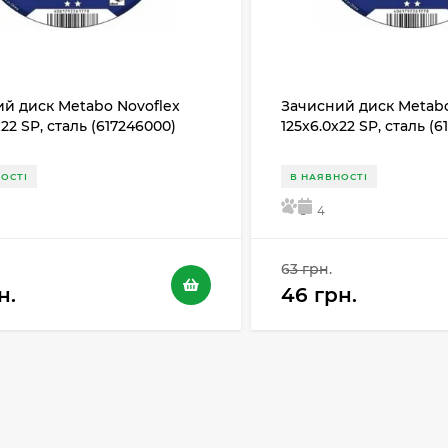
й диск Metabo Novoflex
Зачисний диск Metabo
х22 SP, сталь (617246000)
125x6.0х22 SP, сталь (
ОСТІ
В НАЯВНОСТІ
5
4
63 грн.
н.
46 грн.