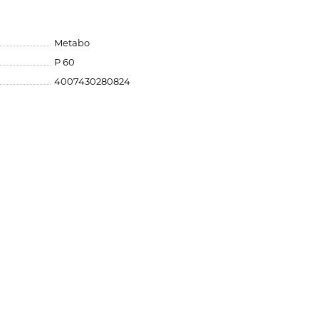
Metabo
Р 60
4007430280824