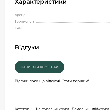
Характеристики
Бренд
Зернистість
EAN
Відгуки
Відгуки поки що відсутні. Стати першим!
Категорії:
Шліфувальні круги
Ламельні шліфкруги