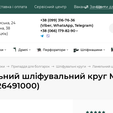
тавка і оплата
Сервісний центр
Вакансії
Замовити дз
Ще
+38 (099) 316-76-36
мська, 24
(Viber, WhatsApp, Telegram)
на, 38
+38 (066) 179-82-90
цює)
ки
Дрилі
Перфоратори
Шліфмашини
рки
Приладдя для болгарок
Шліфувальні круги
Ламельний шл
ний шліфувальний круг Me
26491000)