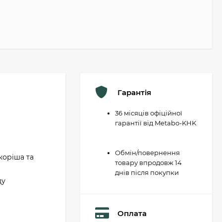
Гарантія
36 місяців офіційної
гарантії від Metabo-KHK
Обмін/повернення
коріша та
товару впродовж 14
днів після покупки
ду
Оплата