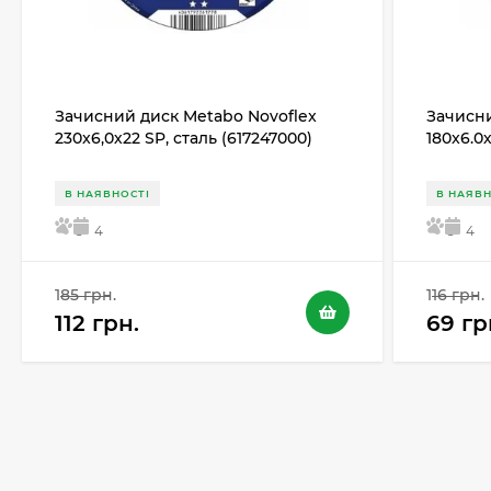
Зачисний диск Metabo Novoflex
Зачисни
230x6,0х22 SP, сталь (617247000)
180x6.0
В НАЯВНОСТІ
В НАЯВН
5
4
5
4
185 грн.
116 грн.
112 грн.
69 гр