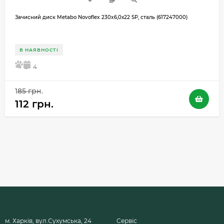
Зачисний диск Metabo Novoflex 230x6,0х22 SP, сталь (617247000)
В НАЯВНОСТІ
5
4
185 грн.
112 грн.
м. Харків, вул.Сухумська, 24
Сервіс