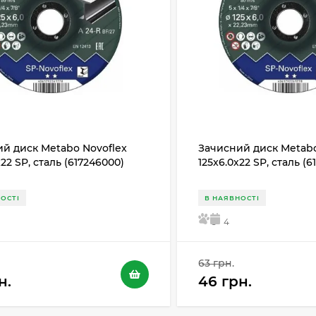
й диск Metabo Novoflex
Зачисний диск Metabo
х22 SP, сталь (617246000)
125x6.0х22 SP, сталь (
ОСТІ
В НАЯВНОСТІ
5
4
63 грн.
н.
46 грн.