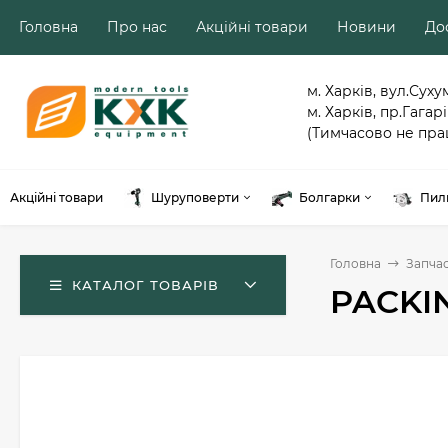
Головна
Про нас
Акційні товари
Новини
Дос
м. Харків, вул.Суху
м. Харків, пр.Гагарі
(Тимчасово не пра
Акційні товари
Шуруповерти
Болгарки
Пил
Головна
Запча
КАТАЛОГ ТОВАРІВ
PACKIN