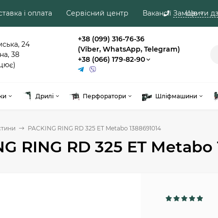
тавка і оплата
Сервісний центр
Вакансії
Замовити дз
Ще
+38 (099) 316-76-36
мська, 24
(Viber, WhatsApp, Telegram)
на, 38
+38 (066) 179-82-90
цює)
ки
Дрилі
Перфоратори
Шліфмашини
стини
PACKING RING RD 325 ET Metabo 1388691014
G RING RD 325 ET Metabo 