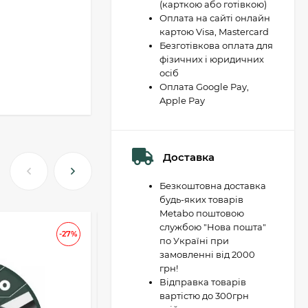
(карткою або готівкою)
Оплата на сайті онлайн
картою Visa, Mastercard
Безготівкова оплата для
фізичних і юридичних
осіб
Оплата Google Pay,
Apple Pay
Доставка
Безкоштовна доставка
будь-яких товарів
Metabo поштовою
службою "Нова пошта"
АКЦІЯ
-27%
-37
по Україні при
замовленні від 2000
грн!
Відправка товарів
вартістю до 300грн