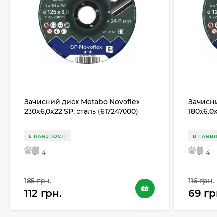
Зачисний диск Metabo Novoflex
Зачисни
230x6,0х22 SP, сталь (617247000)
180x6.0
В НАЯВНОСТІ
В НАЯВН
5
4
5
4
185 грн.
116 грн.
112 грн.
69 гр