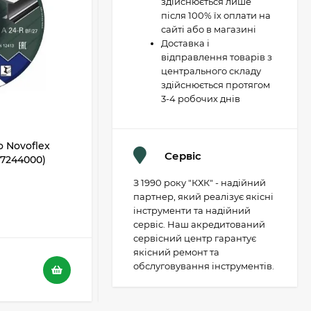
здійснюється лише
після 100% їх оплати на
сайті або в магазині
Доставка і
відправлення товарів з
центрального складу
здійснюється протягом
3-4 робочих днів
 Novoflex
Відрізний диск Metabo Novoflex
Сервіс
617244000)
230x3,0х22 SP, сталь (617241000)
З 1990 року "КХК" - надійний
В НАЯВНОСТІ
партнер, який реалізує якісні
інструменти та надійний
5
4
сервіс. Наш акредитований
сервісний центр гарантує
якісний ремонт та
116 грн.
обслуговування інструментів.
73 грн.