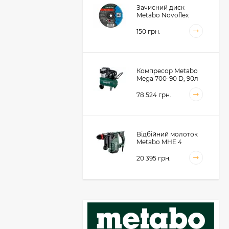
Зачисний диск
Metabo Novoflex
230x6.0х22, сталь
(616468000)
150 грн.
Компресор Metabo
Mega 700-90 D, 90л
(601542000)
78 524 грн.
Відбійний молоток
Metabo MHE 4
(600812500)
20 395 грн.
Акумуляторний
фрезер для обробки
металевих крайок
Metabo KFMVB 18 LTX
50 104 грн.
BL 4 RF, 18В, каркас