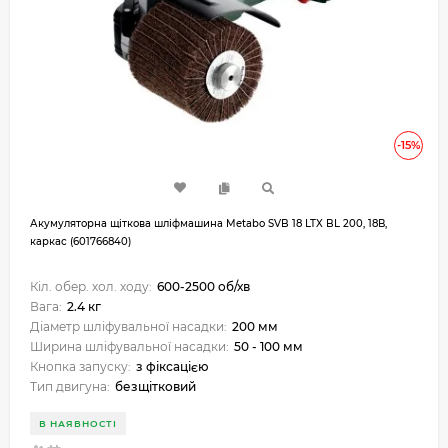
-15%
Акумуляторна щіткова шліфмашина Metabo SVB 18 LTX BL 200, 18В,
каркас (601766840)
Кіл. обер. хол. ходу:
600-2500 об/хв
Вага:
2.4 кг
Діаметр шліфувальної насадки:
200 мм
Ширина шліфувальної насадки:
50 - 100 мм
Кнопка запуску:
з фіксацією
Тип двигуна:
безщітковий
В НАЯВНОСТІ