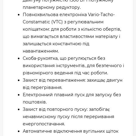
двигуну потужністю 1500 Вт і потужному
планетарному редуктору.
Повнохвильова електроніка Vario-Tacho-
Constamatic (VTC) з регулювальним
коліщатком: для роботи з кількістю обертів,
що вимагається властивостями матеріалу і
залишається константною під
навантаженням.
Скоба-рукоятка, що регулюється без
використання інструментів, для безпечного і
рівномірного ведення під час роботи.
Захист від перевантаження: захищає двигун
від перегрівання.
Електронний плавний пуск для запуску без
поштовхів.
Захист від повторного пуску: запобігає
ненавмисному пуску після переривання
енергопостачання.
Автоматичне відключення вугільних щіток