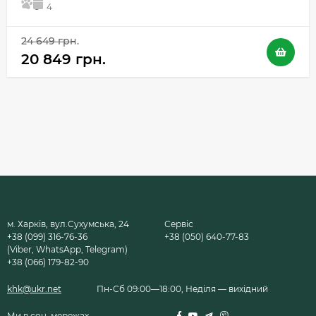
5
4
24 649 грн.
20 849 грн.
м. Харків, вул.Сухумська, 24
Сервіс
+38 (099) 316-76-36
+38 (050) 640-77-83
(Viber, WhatsApp, Telegram)
+38 (066) 179-82-90
khk@ukr.net
Пн-Сб 09:00—18:00, Неділя — вихідний
Ми в соц. мережах