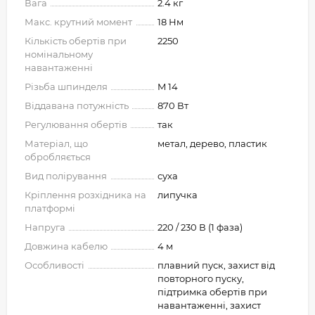
Вага
2.4 кг
Макс. крутний момент
18 Нм
Кількість обертів при
2250
номінальному
навантаженні
Різьба шпинделя
M 14
Віддавана потужність
870 Вт
Регулювання обертів
так
Матеріал, що
метал, дерево, пластик
обробляється
Вид полірування
суха
Кріплення розхідника на
липучка
платформі
Напруга
220 / 230 В (1 фаза)
Довжина кабелю
4 м
Особливості
плавний пуск, захист від
повторного пуску,
підтримка обертів при
навантаженні, захист