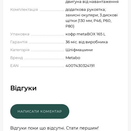
двигуна від навантаження
Комплектація
додаткова рукоятка;
захисні окуляри; 3 дискові
щітки (130 мм; P46, P60,
P80)
Упаковка
кофр metaBOX 165 L
Гарантія
36 міс. від виробника
Категорія
Шліфмашини
Бренд
Metabo
EAN
4007430324191
Відгуки
Відгуки поки що відсутні. Стати першим!