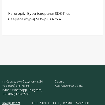
Категорії:
Бури (свердла) SDS-Plus
Свердла (бури) SDS-plus Pro 4
м. Харків, вул.Сухумська, 24
Сервіс
+38 (099) 316-76-36
+38 (050) 640-77-83
(Viber, WhatsApp, Telegram)
+38 (066) 179-82-90
khk@ukr.net
Пн-Сб 09:00—18:00, Неділя — вихідний