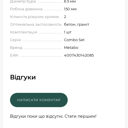
Діаметр бура
6.5 мм
Робоча довжина
150 мм
Кількість ріжучих кромок
2
Оптимальна застосовність
бетон, граніт
Комплектація
1 шт
Серія
Combo Set
Бренд
Metabo
EAN
4007430142085
Відгуки
Відгуки поки що відсутні. Стати першим!