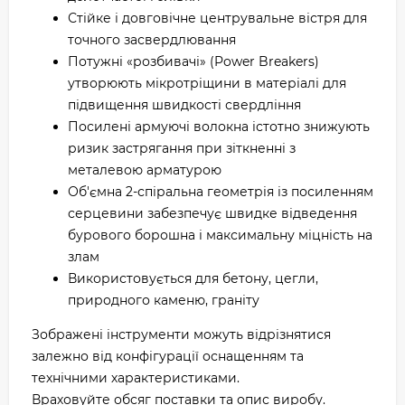
Стійке і довговічне центрувальне вістря для
точного засвердлювання
Потужні «розбивачі» (Power Breakers)
утворюють мікротріщини в матеріалі для
підвищення швидкості свердління
Посилені армуючі волокна істотно знижують
ризик застрягання при зіткненні з
металевою арматурою
Об'ємна 2-спіральна геометрія із посиленням
серцевини забезпечує швидке відведення
бурового борошна і максимальну міцність на
злам
Використовується для бетону, цегли,
природного каменю, граніту
Зображені інструменти можуть відрізнятися
залежно від конфігурації оснащенням та
технічними характеристиками.
Враховуйте обсяг поставки та опис виробу.