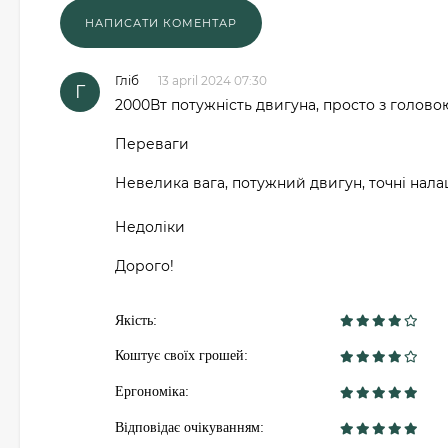
Гліб
13 april 2024 07:30
Г
2000Вт потужність двигуна, просто з голово
Переваги
Невелика вага, потужний двигун, точні нала
Недоліки
Дорого!
Якість:
Коштує своїх грошей:
Ергономіка:
Відповідає очікуванням: