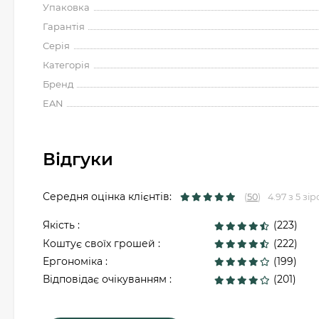
Упаковка
Гарантія
Серія
Категорія
Бренд
EAN
Відгуки
Середня оцінка клієнтів:
(
50
)
4.97 з 5 зір
Якість :
(223)
Коштує своїх грошей :
(222)
Ергономіка :
(199)
Відповідає очікуванням :
(201)