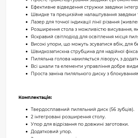
Ефективне відведення стружки завдяки інтег
Швидке та прецизійне налаштування завдяки то
Лазер для точної індикації лінії різання (живл
Розширення стола з можливістю висування, як
Яскравий світлодіод для освітлення місця пиля
Високі упори, що можуть зсуватися вбік, для 
Швидкозатискна струбцина для надійної фіксац
Пиляльна голова нахиляється ліворуч, з дода
Всі шкали та елементи управління добре видим
Проста заміна пиляльного диску з блокування
Комплектація:
Твердосплавний пиляльний диск (56 зубців).
2 інтегровані розширення столу.
Упор для відрізання по довжині заготовки.
Додатковий упор.