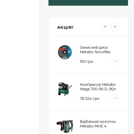
Пильний диск
Metabo для сендвіч
панелей 190x30x2, 48
зубів (628682000)
1 414 грн.
АКЦІЯ!
Зачисний диск
Metabo Novoflex
230x6.0х22, сталь
(616468000)
150 грн.
Компресор Metabo
Mega 700-90 D, 90л
(601542000)
78 524 грн.
Відбійний молоток
Metabo MHE 4
(600812500)