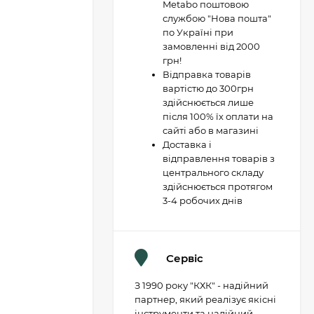
Metabo поштовою
службою "Нова пошта"
по Україні при
замовленні від 2000
грн!
Відправка товарів
вартістю до 300грн
здійснюється лише
після 100% їх оплати на
сайті або в магазині
Доставка і
відправлення товарів з
центрального складу
здійснюється протягом
3-4 робочих днів
Сервіс
З 1990 року "КХК" - надійний
партнер, який реалізує якісні
інструменти та надійний