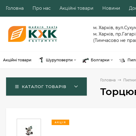
Головна
Про нас
Акційні товари
Новини
Дос
м. Харків, вул.Суху
м. Харків, пр.Гагарі
(Тимчасово не пра
Акційні товари
Шуруповерти
Болгарки
Пил
Головна
Пилки
КАТАЛОГ ТОВАРІВ
Торцюв
АКЦІЯ