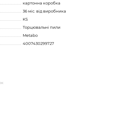
картонна коробка
36 міс. від виробника
KS
Торцювальні пили
Metabo
4007430299727
ок