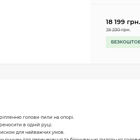
18 199 грн
25 230 грн.
БЕЗКОШТОВ
ріпленню голови пили на опорі.
реносити в одній руці.
 тиском для найважчих умов.
м ручкам для перенесення та блокуванню пиляльної голови