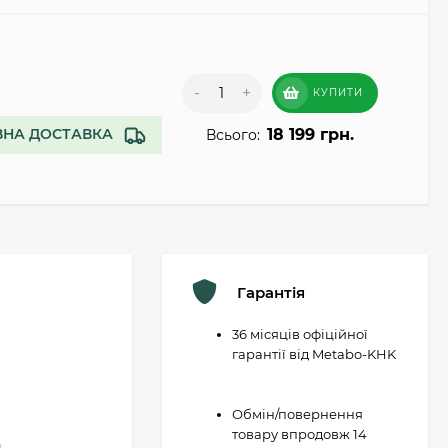
.
-
+
КУПИТИ
18 199 грн.
НА ДОСТАВКА
Всього:
Гарантія
36 місяців офіційної
гарантії від Metabo-KHK
Обмін/повернення
товару впродовж 14
.