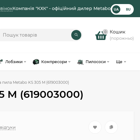
вінок
Компанія "КХК" - офіційний дилер Metabo
UA
RU
Кошик
0
(порожньо)
Лобзики
Компресори
Пилососи
Ще
 пила Metabo KS 305 M (619003000)
5 M (619003000)
 відгуки