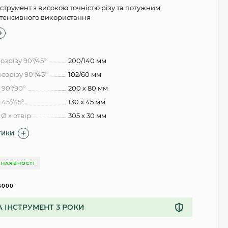
струмент з високою точністю різу та потужним
нтенсивного використання
зрізу 90°/45°
200/140 мм
озрізу 90°/45°
102/60 мм
90°/90°
200 x 80 мм
45°/45°
130 x 45 мм
Ø x отвір
305 x 30 мм
ТИКИ
 НАЯВНОСТІ
3000
А ІНСТРУМЕНТ 3 РОКИ