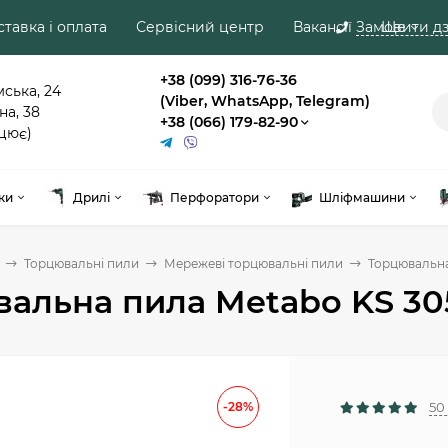
тавка і оплата
Сервісний центр
Вакансії
Замовити дз
Ще
+38 (099) 316-76-36
мська, 24
(Viber, WhatsApp, Telegram)
на, 38
+38 (066) 179-82-90
цює)
ки
Дрилі
Перфоратори
Шліфмашини
Торцювальні пили
Мережеві торцювальні пили
Торцювальна
альна пила Metabo KS 30
-28%
50