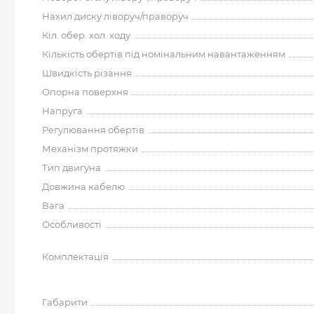
Нахил диску ліворуч/праворуч
Кіл. обер. хол. ходу
Кількість обертів під номінальним навантаженням
Швидкість різання
Опорна поверхня
Напруга
Регулювання обертів
Механізм протяжки
Тип двигуна
Довжина кабелю
Вага
Особливості
Комплектація
Габарити