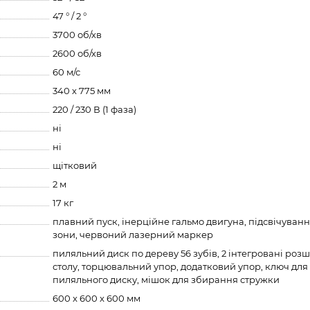
47 ° / 2 °
3700 об/хв
2600 об/хв
60 м/с
340 х 775 мм
220 / 230 В (1 фаза)
ні
ні
щітковий
2 м
17 кг
плавний пуск, інерційне гальмо двигуна, підсвічуван
зони, червоний лазерний маркер
пиляльний диск по дереву 56 зубів, 2 інтегровані ро
столу, торцювальний упор, додатковий упор, ключ для
пиляльного диску, мішок для збирання стружки
600 x 600 x 600 мм