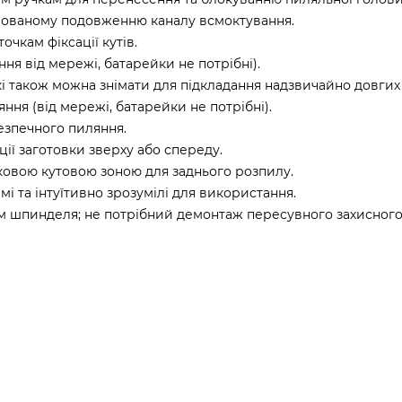
рованому подовженню каналу всмоктування.
чкам фіксації кутів.
ення від мережі, батарейки не потрібні).
і також можна знімати для підкладання надзвичайно довгих 
ння (від мережі, батарейки не потрібні).
безпечного пиляння.
ії заготовки зверху або спереду.
тковою кутовою зоною для заднього розпилу.
і та інтуїтивно зрозумілі для використання.
м шпинделя; не потрібний демонтаж пересувного захисного