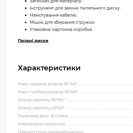
Затискач для матеріалу.
Інструмент для заміни пиляльного диску.
Намотування кабелю.
Мішок для збирання стружки.
Упаковка: картонна коробка.
Пильні диски
Характеристики
Макс. ширина розрізу 90°/45°
Макс. глибина розрізу 90°/45°
Розмір пропилу 90°/90°
Розмір пропилу 45°/45°
Пилковий диск, Ø x отвір
Номінальна потужність
Поворот столу ліворуч/праворуч