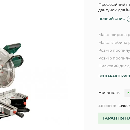
Професійний ін
двигуном для і
ПОВНИЙ ОПИС
Макс. ширина ро
Макс. глибина р
Розмір пропилу 
Розмір пропилу 
Пилковий диск, 
ВСІ ХАРАКТЕРИС
Наявність:
В
АРТИКУЛ:
61900
ГАРАНТІЯ Н