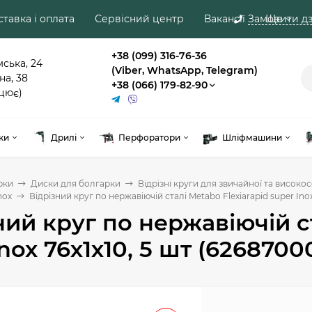
тавка і оплата
Сервісний центр
Вакансії
Замовити дз
Ще
+38 (099) 316-76-36
мська, 24
(Viber, WhatsApp, Telegram)
на, 38
+38 (066) 179-82-90
цює)
ки
Дрилі
Перфоратори
Шліфмашини
рки
Диски для болгарки
Відрізні круги для звичайної та високос
nox
Відрізний круг по нержавіючій сталі Metabo Flexiarapid super Inox
ний круг по нержавіючій ст
Inox 76х1х10, 5 шт (6268700