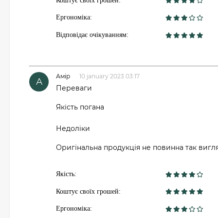
Коштує своїх грошей:
Ергономіка:
Відповідає очікуванням:
Амір
10 january 2023 03:17
А
Переваги
Якість погана
Недоліки
Оригінальна продукція не повинна так вигл
Якість:
Коштує своїх грошей:
Ергономіка: