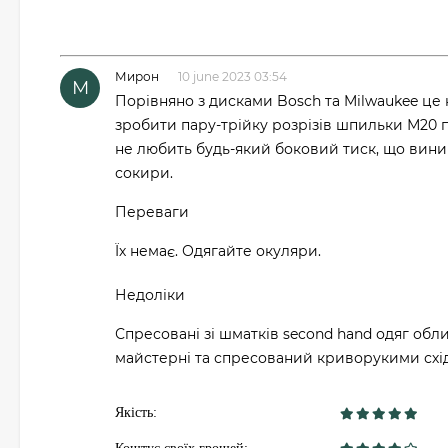
Мирон
10 june 2023 03:54
М
Порівняно з дисками Bosch та Milwaukee це 
зробити пару-трійку розрізів шпильки М20 пі
не любить будь-який боковий тиск, що вини
сокири.
Переваги
Їх немає. Одягайте окуляри.
Недоліки
Спресовані зі шматків second hand одяг об
майстерні та спресований криворукими схід
Якість: