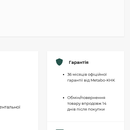
Гарантія
36 місяців офіційної
гарантії від Metabo-KHK
Обмін/повернення
товару впродовж 14
ментальної
днів після покупки