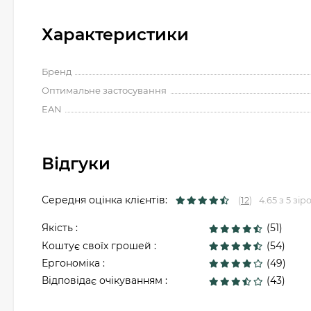
Характеристики
Бренд
Оптимальне застосування
EAN
Відгуки
Середня оцінка клієнтів:
(
12
)
4.65 з 5 зір
Якість :
(51)
Коштує своїх грошей :
(54)
Ергономіка :
(49)
Відповідає очікуванням :
(43)