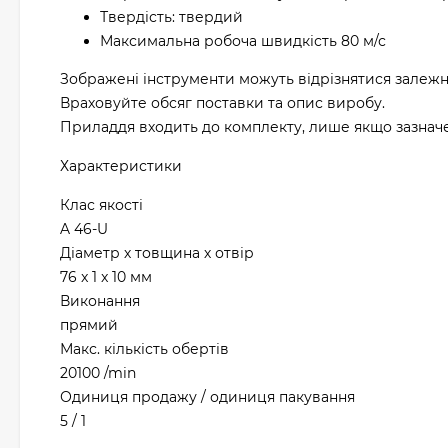
Твердість: твердий
Максимальна робоча швидкість 80 м/с
Зображені інструменти можуть відрізнятися залежн
Враховуйте обсяг поставки та опис виробу.
Приладдя входить до комплекту, лише якщо зазначен
Характеристики
Клас якості
A 46-U
Діаметр х товщина х отвір
76 x 1 x 10 мм
Виконання
прямий
Макс. кількість обертів
20100 /min
Одиниця продажу / одиниця пакування
5 / 1