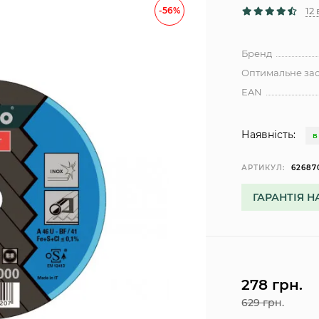
-56%
12
Бренд
Оптимальне за
EAN
Наявність:
В
АРТИКУЛ:
62687
ГАРАНТІЯ Н
278 грн.
629 грн.