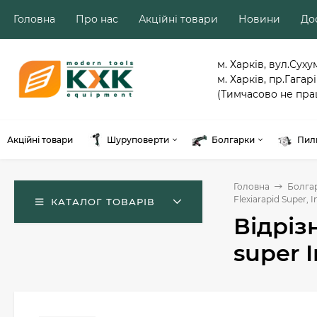
Головна
Про нас
Акційні товари
Новини
Дос
м. Харків, вул.Суху
м. Харків, пр.Гагарі
(Тимчасово не пра
Акційні товари
Шуруповерти
Болгарки
Пил
Головна
Болга
Flexiarapid Super, I
КАТАЛОГ ТОВАРІВ
Відріз
super 