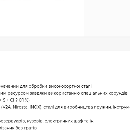
начений для обробки високосортної сталі
ким ресурсом завдяки використанню спеціальних корундів
S + Cl ? 0,1 %)
ти (V2A, Nirosta, INOX), сталі для виробництва пружин, інстру
езервуарів, кузовів, електричних шаф та ін.
ізання без гратів