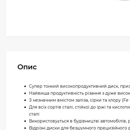
Опис
Супер тонкий високопродуктивний диск, приз
Найвища продуктивність різання з дуже висо
З незначним вмістом заліза, сірки та хлору (Fe + 
Для всіх сортів сталі, стійкої до іржі та кисло
сталі
Використовується в будівництві автомобілів, р
Відрізні диски для безшумного прецизійного р