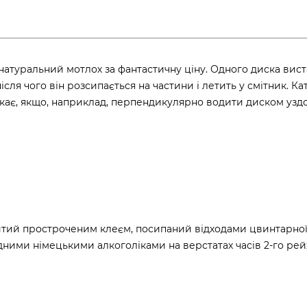
натуральний мотлох за фантастичну ціну. Одного диска вист
сля чого він розсипається на частини і летить у смітник. К
кає, якщо, наприклад, перпендикулярно водити диском узд
литий простроченим клеєм, посипаний відходами цвинтарної
ними німецькими алкоголіками на верстатах часів 2-го рей