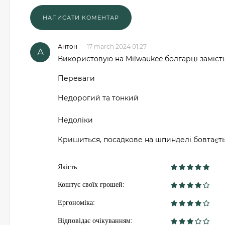
Антон
17 march 2024 01:27
А
Використовую на Milwaukee болгарці замість 
Переваги
Недорогий та тонкий
Недоліки
Кришиться, посадкове на шпинделі бовтаєть
Якість:
Коштує своїх грошей:
Ергономіка:
Відповідає очікуванням: