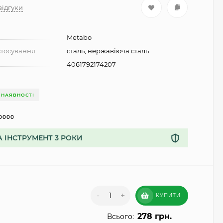
 відгуки
Metabo
стосування
сталь, нержавіюча сталь
4061792174207
 НАЯВНОСТІ
0000
А ІНСТРУМЕНТ 3 РОКИ
-
+
КУПИТИ
278 грн.
Всього: