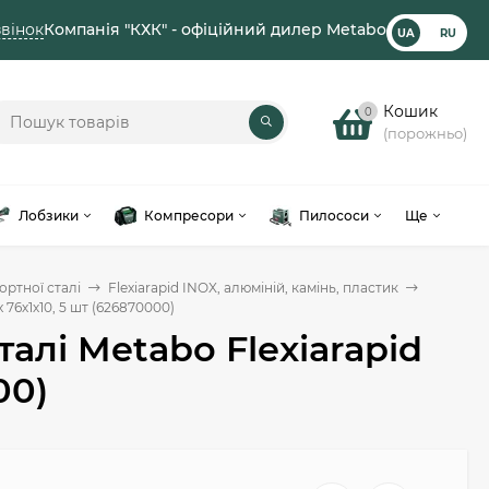
вінок
Компанія "КХК" - офіційний дилер Metabo
UA
RU
Кошик
0
(порожньо)
Лобзики
Компресори
Пилососи
Ще
ортної сталі
Flexiarapid INOX, алюміній, камінь, пластик
 76х1х10, 5 шт (626870000)
алі Metabo Flexiarapid
00)