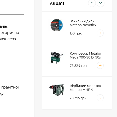
зубів (628682000)
1 414 грн.
АКЦІЯ!
Зачисний диск
Metabo Novoflex
ачає
230x6.0х22, сталь
атегорично
(616468000)
150 грн.
овж леза
Компресор Metabo
Mega 700-90 D, 90л
(601542000)
78 524 грн.
Відбійний молоток
 гранітної
Metabo MHE 4
ху
(600812500)
20 395 грн.