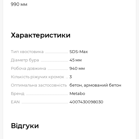
990 мм
Характеристики
Тип хвостовика
SDS-Max
Діаметр бура
45 мм
Робоча довжина
940 мм
Кількість ріжучих кромок
3
Оптимальна застосовність
бетон, армований бетон
Бренд
Metabo
EAN
4007430098030
Відгуки