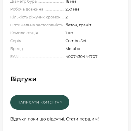
Діаметр бура
18 мм
Робоча довжина
250 мм
Кількість ріжучих кромок
2
Оптимальна застосовність
бетон, граніт
Комплектація
1 шт
Серія
Combo Set
Бренд
Metabo
EAN
4007430444707
Відгуки
Відгуки поки що відсутні. Стати першим!