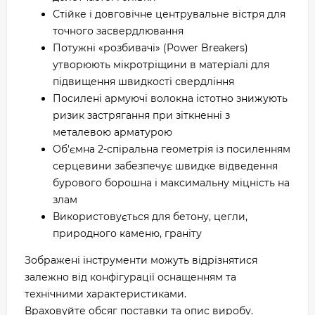
Стійке і довговічне центрувальне вістря для
точного засвердлювання
Потужні «розбивачі» (Power Breakers)
утворюють мікротріщини в матеріалі для
підвищення швидкості свердління
Посилені армуючі волокна істотно знижують
ризик застрягання при зіткненні з
металевою арматурою
Об'ємна 2-спіральна геометрія із посиленням
серцевини забезпечує швидке відведення
бурового борошна і максимальну міцність на
злам
Використовується для бетону, цегли,
природного каменю, граніту
Зображені інструменти можуть відрізнятися
залежно від конфігурації оснащенням та
технічними характеристиками.
Враховуйте обсяг поставки та опис виробу.