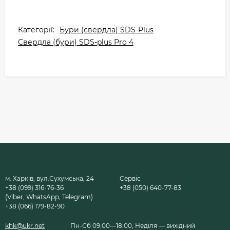
Категорії:
Бури (свердла) SDS-Plus
Свердла (бури) SDS-plus Pro 4
м. Харків, вул.Сухумська, 24
Сервіс
+38 (099) 316-76-36
+38 (050) 640-77-83
(Viber, WhatsApp, Telegram)
+38 (066) 179-82-90
khk@ukr.net
Пн-Сб 09:00—18:00, Неділя — вихідний