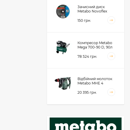
Зачисний диск
Metabo Novoflex
230x6.0х22, сталь
(616468000)
150 грн.
Компресор Metabo
Mega 700-90 D, 90л
(601542000)
78 524 грн.
Відбійний молоток
Metabo MHE 4
(600812500)
20 395 грн.
Акумуляторний
фрезер для обробки
металевих крайок
Metabo KFMVB 18 LTX
50 104 грн.