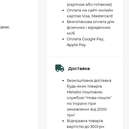
(карткою або готівкою)
Оплата на сайті онлайн
картою Visa, Mastercard
Безготівкова оплата для
ками.
фізичних і юридичних
осіб
Оплата Google Pay,
Apple Pay
Доставка
Безкоштовна доставка
будь-яких товарів
Metabo поштовою
службою "Нова пошта"
по Україні при
замовленні від 2000
грн!
Відправка товарів
вартістю до 300грн