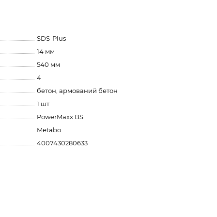
SDS-Plus
14 мм
540 мм
4
бетон, армований бетон
1 шт
PowerMaxx BS
Metabo
4007430280633