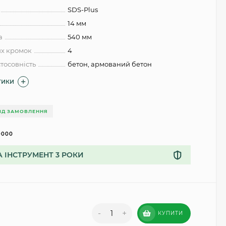
SDS-Plus
14 мм
а
540 мм
их кромок
4
тосовність
бетон, армований бетон
ТИКИ
ІД ЗАМОВЛЕННЯ
0000
А ІНСТРУМЕНТ 3 РОКИ
-
+
КУПИТИ