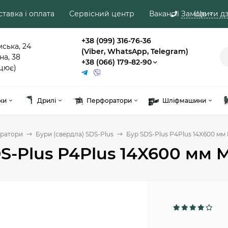
тавка і оплата
Сервісний центр
Вакансії
Замовити дз
Ще
+38 (099) 316-76-36
мська, 24
(Viber, WhatsApp, Telegram)
на, 38
+38 (066) 179-82-90
цює)
ки
Дрилі
Перфоратори
Шліфмашини
ратори
Бури (свердла) SDS-Plus
Бур SDS-Plus P4Plus 14X600 мм 
S-Plus P4Plus 14X600 мм 