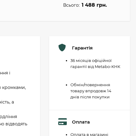
1 488 грн.
Всього:
Гарантія
36 місяців офіційної
гарантії від Metabo-KHK
ння і
Обмін/повернення
и кромками,
товару впродовж 14
днів після покупки
сть, а
ердління
Оплата
йно відводять
Оплата в магазині