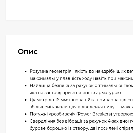
Опис
Розумна геометрія і якість до найдрібніших д
максимальну плавність ходу навіть при макс
Найвища безпека за рахунок оптимальної геом
яка не застряє при зіткненні з арматурою
Діаметр до 16 мм: інноваційна приварна ціліс
збільшені канали для відведення пилу — макс
Потужні «розбивачі» (Power Breakers) утворю
Свердління без вібрації за рахунок 4-західної г
бурове борошно із отвору, дві посилені спіралі