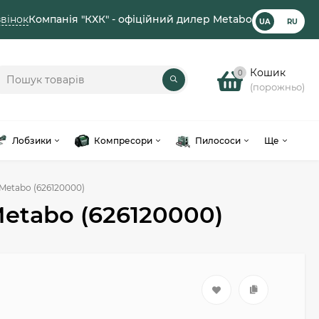
вінок
Компанія "КХК" - офіційний дилер Metabo
UA
RU
Кошик
0
(порожньо)
Лобзики
Компресори
Пилососи
Ще
Metabo (626120000)
Metabo (626120000)