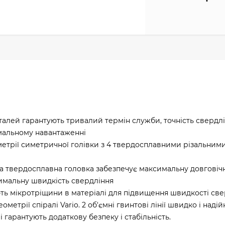
еталей гарантують тривалий термін служби, точність свердлі
имальному навантаженні
етрії симетричної голівки з 4 твердосплавними різальним
на твердосплавна головка забезпечує максимальну довговічні
имальну швидкість свердління
ють мікротріщини в матеріалі для підвищення швидкості св
еометрії спіралі Vario. 2 об'ємні гвинтові лінії швидко і наді
 гарантують додаткову безпеку і стабільність.