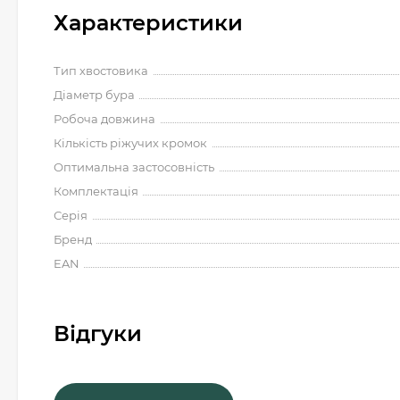
Характеристики
Тип хвостовика
Діаметр бура
Робоча довжина
Кількість ріжучих кромок
Оптимальна застосовність
Комплектація
Серія
Бренд
EAN
Відгуки