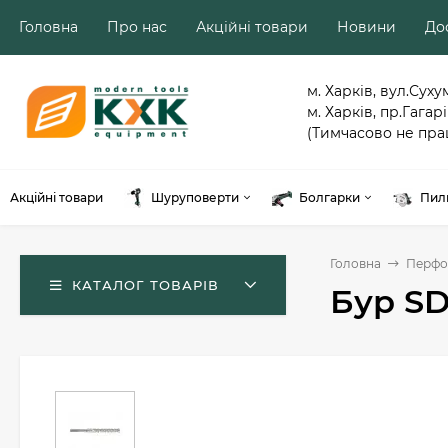
Головна
Про нас
Акційні товари
Новини
Дос
м. Харків, вул.Суху
м. Харків, пр.Гагарі
(Тимчасово не пра
Акційні товари
Шуруповерти
Болгарки
Пил
Головна
Перфо
КАТАЛОГ ТОВАРІВ
Бур SD