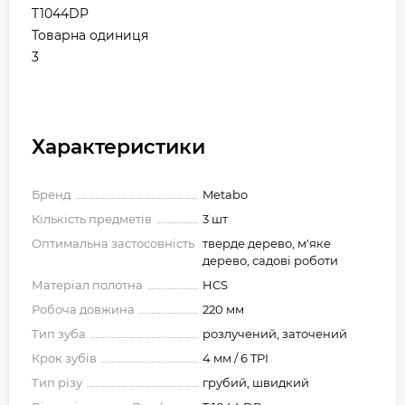
T1044DP
Товарна одиниця
3
Характеристики
Бренд
Metabo
Кількість предметів
3 шт
Оптимальна застосовність
тверде дерево, м'яке
дерево, садові роботи
Матеріал полотна
HCS
Робоча довжина
220 мм
Тип зуба
розлучений, заточений
Крок зубів
4 мм / 6 TPI
Тип різу
грубий, швидкий