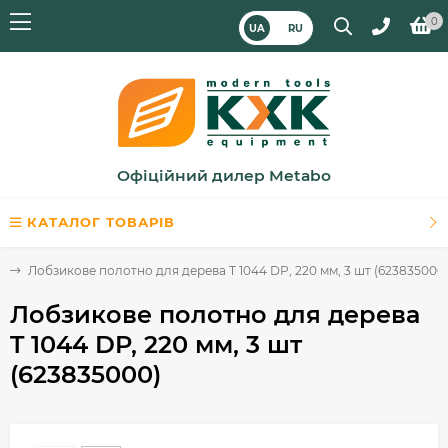
0
UA
RU
Офіційний дилер Metabo
КАТАЛОГ ТОВАРІВ
в
Лобзикове полотно для дерева T 1044 DP, 220 мм, 3 шт (623835000
Лобзикове полотно для дерева
T 1044 DP, 220 мм, 3 шт
(623835000)