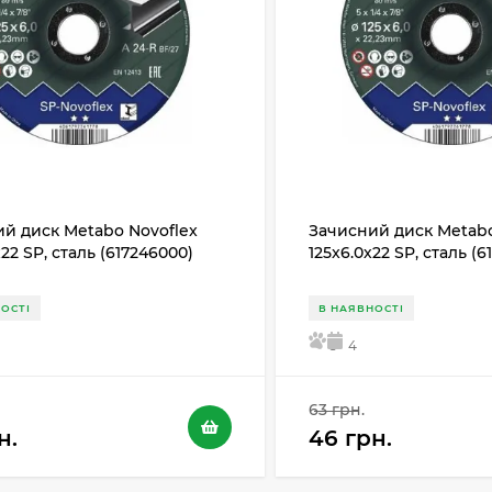
й диск Metabo Novoflex
Зачисний диск Metabo
х22 SP, сталь (617246000)
125x6.0х22 SP, сталь (
ОСТІ
В НАЯВНОСТІ
5
4
63 грн.
н.
46 грн.