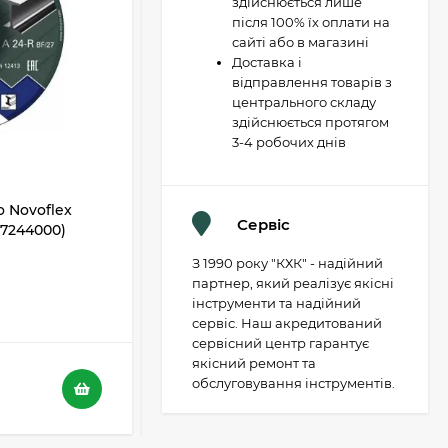
здійснюється лише
після 100% їх оплати на
сайті або в магазині
Доставка і
відправлення товарів з
центрального складу
здійснюється протягом
3-4 робочих днів
 Novoflex
Відрізний диск Metabo Novoflex
Сервіс
617244000)
230x3,0х22 SP, сталь (617241000)
З 1990 року "КХК" - надійний
В НАЯВНОСТІ
партнер, який реалізує якісні
інструменти та надійний
5
4
сервіс. Наш акредитований
сервісний центр гарантує
якісний ремонт та
116 грн.
обслуговування інструментів.
73 грн.