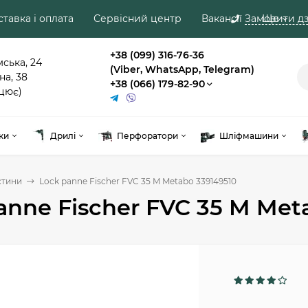
тавка і оплата
Сервісний центр
Вакансії
Замовити дз
Ще
+38 (099) 316-76-36
мська, 24
(Viber, WhatsApp, Telegram)
на, 38
+38 (066) 179-82-90
цює)
ки
Дрилі
Перфоратори
Шліфмашини
стини
Lock panne Fischer FVC 35 M Metabo 339149510
anne Fischer FVC 35 M Met