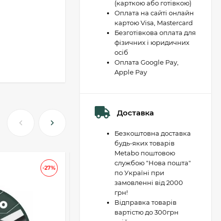
(карткою або готівкою)
Оплата на сайті онлайн
картою Visa, Mastercard
Безготівкова оплата для
фізичних і юридичних
осіб
Оплата Google Pay,
Apple Pay
Доставка
Безкоштовна доставка
будь-яких товарів
Metabo поштовою
службою "Нова пошта"
АКЦІЯ
-27%
-37
по Україні при
замовленні від 2000
грн!
Відправка товарів
вартістю до 300грн