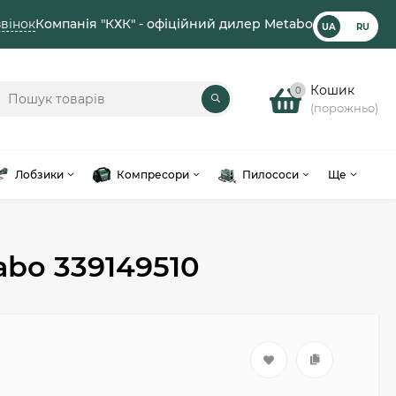
вінок
Компанія "КХК" - офіційний дилер Metabo
UA
RU
Кошик
0
(порожньо)
Лобзики
Компресори
Пилососи
Ще
abo 339149510