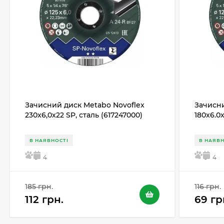
Зачисний диск Metabo Novoflex
Зачисни
230x6,0х22 SP, сталь (617247000)
180x6.0
В НАЯВНОСТІ
В НАЯВН
5
4
5
4
185 грн.
116 грн.
112 грн.
69 гр