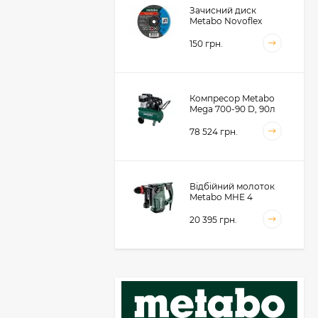
Зачисний диск
Metabo Novoflex
230x6.0х22, сталь
(616468000)
150 грн.
Компресор Metabo
Mega 700-90 D, 90л
(601542000)
78 524 грн.
Відбійний молоток
Metabo MHE 4
(600812500)
20 395 грн.
Акумуляторний
фрезер для обробки
металевих крайок
Metabo KFMVB 18 LTX
50 104 грн.
BL 4 RF, 18В, каркас