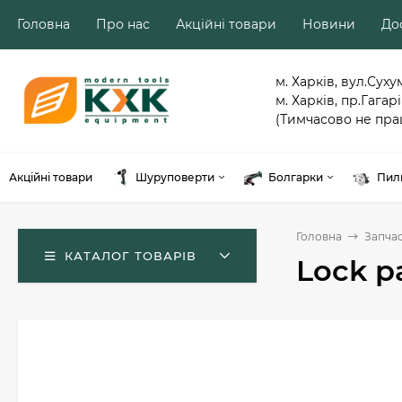
Головна
Про нас
Акційні товари
Новини
Дос
м. Харків, вул.Суху
м. Харків, пр.Гагарі
(Тимчасово не пра
Акційні товари
Шуруповерти
Болгарки
Пил
Головна
Запча
КАТАЛОГ ТОВАРІВ
Lock p