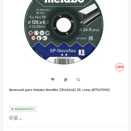
-39%
Зачисний диск Metabo Novoflex 230x6,0х22 SP, сталь (617247000)
В НАЯВНОСТІ
5
4