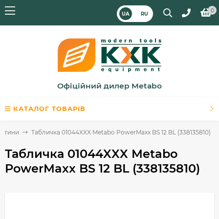
0
UA
RU
Офіційний дилер Metabo
КАТАЛОГ ТОВАРІВ
астини
Табличка 01044XXX Metabo PowerMaxx BS 12 BL (338135810)
Табличка 01044XXX Metabo
PowerMaxx BS 12 BL (338135810)