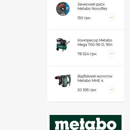
Зачисний диск
Metabo Novoflex
230x6.0х22, сталь
(616468000)
150 грн.
Компресор Metabo
Mega 700-90 D, 90л
(601542000)
78 524 грн.
Відбійний молоток
Metabo MHE 4
(600812500)
20 395 грн.
Акумуляторний
фрезер для обробки
металевих крайок
Metabo KFMVB 18 LTX
50 104 грн.
BL 4 RF, 18В, каркас