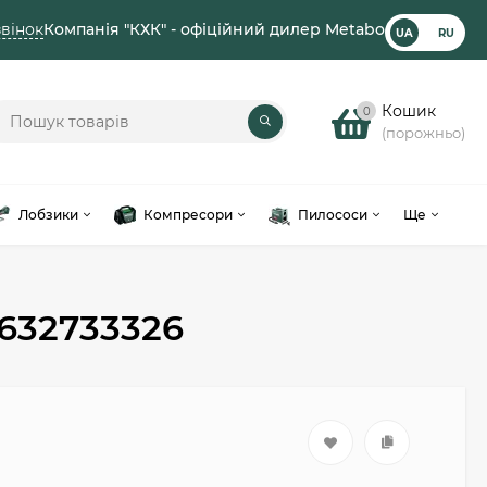
вінок
Компанія "КХК" - офіційний дилер Metabo
UA
RU
Кошик
0
(порожньо)
Лобзики
Компресори
Пилососи
Ще
7632733326