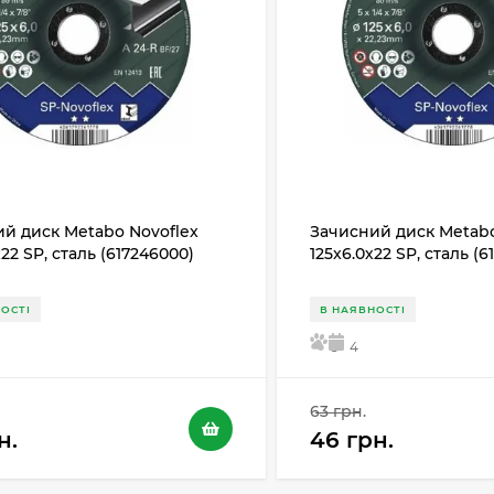
й диск Metabo Novoflex
Зачисний диск Metabo
х22 SP, сталь (617246000)
125x6.0х22 SP, сталь (
ОСТІ
В НАЯВНОСТІ
5
4
63 грн.
н.
46 грн.