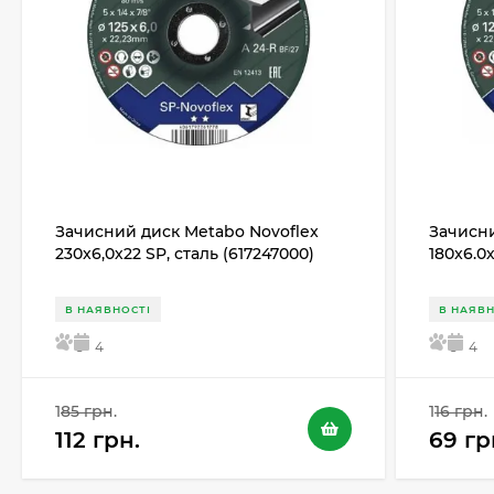
Зачисний диск Metabo Novoflex
Зачисни
230x6,0х22 SP, сталь (617247000)
180x6.0
В НАЯВНОСТІ
В НАЯВН
5
4
5
4
185 грн.
116 грн.
112 грн.
69 гр