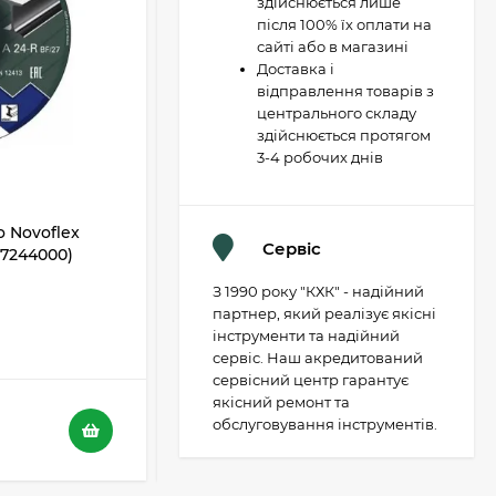
здійснюється лише
після 100% їх оплати на
сайті або в магазині
Доставка і
відправлення товарів з
центрального складу
здійснюється протягом
3-4 робочих днів
 Novoflex
Відрізний диск Metabo Novoflex
Сервіс
617244000)
230x3,0х22 SP, сталь (617241000)
З 1990 року "КХК" - надійний
В НАЯВНОСТІ
партнер, який реалізує якісні
інструменти та надійний
5
4
сервіс. Наш акредитований
сервісний центр гарантує
якісний ремонт та
116 грн.
обслуговування інструментів.
73 грн.