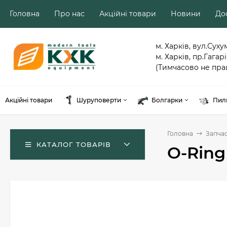
Головна
Про нас
Акційні товари
Новини
Дос
м. Харків, вул.Суху
м. Харків, пр.Гагарі
(Тимчасово не пра
Акційні товари
Шуруповерти
Болгарки
Пил
Головна
Запча
КАТАЛОГ ТОВАРІВ
O-Ring