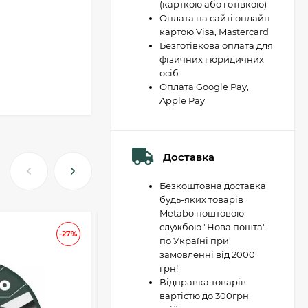
(карткою або готівкою)
Оплата на сайті онлайн
картою Visa, Mastercard
Безготівкова оплата для
фізичних і юридичних
осіб
Оплата Google Pay,
Apple Pay
Доставка
Безкоштовна доставка
будь-яких товарів
Metabo поштовою
службою "Нова пошта"
АКЦІЯ
-27%
-37
по Україні при
замовленні від 2000
грн!
Відправка товарів
вартістю до 300грн