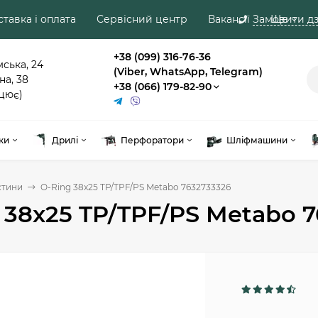
тавка і оплата
Сервісний центр
Вакансії
Замовити дз
Ще
+38 (099) 316-76-36
мська, 24
(Viber, WhatsApp, Telegram)
на, 38
+38 (066) 179-82-90
цює)
ки
Дрилі
Перфоратори
Шліфмашини
стини
O-Ring 38x25 TP/TPF/PS Metabo 7632733326
 38x25 TP/TPF/PS Metabo 