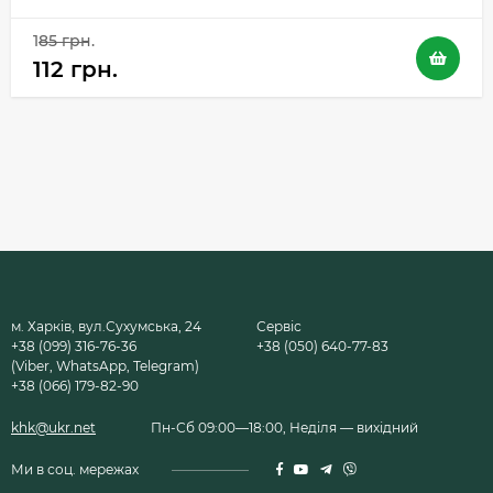
185 грн.
112 грн.
м. Харків, вул.Сухумська, 24
Сервіс
+38 (099) 316-76-36
+38 (050) 640-77-83
(Viber, WhatsApp, Telegram)
+38 (066) 179-82-90
khk@ukr.net
Пн-Сб 09:00—18:00, Неділя — вихідний
Ми в соц. мережах