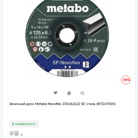
-39%
Зачисний диск Metabo Novoflex 230x6,0х22 SP, сталь (617247000)
В НАЯВНОСТІ
5
4